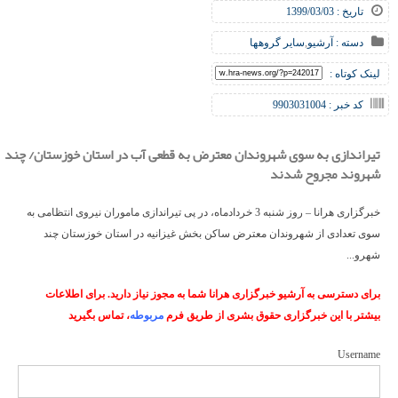
تاریخ : 1399/03/03
دسته :
آرشیو
,
سایر گروهها
لینک کوتاه :
کد خبر : 9903031004
تیراندازی به سوی شهروندان معترض به قطعی آب در استان خوزستان/ چند
شهروند مجروح شدند
خبرگزاری هرانا – روز شنبه 3 خردادماه، در پی تیراندازی ماموران نیروی انتظامی به
سوی تعدادی از شهروندان معترض ساکن بخش غیزانیه در استان خوزستان چند
شهرو...
برای دسترسی به آرشیو خبرگزاری هرانا شما به مجوز نیاز دارید. برای اطلاعات
بیشتر با این خبرگزاری حقوق بشری از طریق فرم
مربوطه
، تماس بگیرید
Username