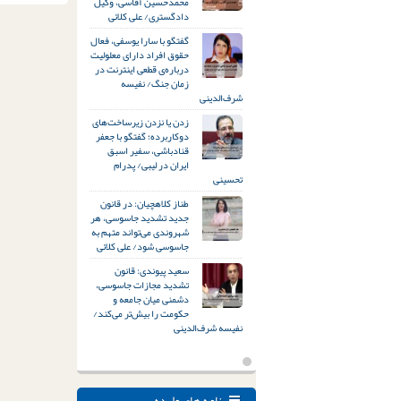
محمدحسین آقاسی، وکیل
دادگستری/ علی کلائی
گفتگو با سارا یوسفی، فعال
حقوق افراد دارای معلولیت
درباره‌ی قطعی اینترنت در
زمان جنگ/ نفیسه
شرف‌الدینی
زدن یا نزدن زیرساخت‌های
دوکاربرده؛ گفتگو با جعفر
قنادباشی، سفیر اسبق
ایران در لیبی/ پدرام
تحسینی
طناز کلاهچیان: در قانون
جدید تشدید جاسوسی، هر
شهروندی می‌تواند متهم به
جاسوسی شود/ علی کلائی
سعید پیوندی: قانون
تشدید مجازات جاسوسی،
دشمنی میان جامعه و
حکومت را بیش‌تر می‌کند/
نفیسه شرف‌الدینی
نامه های وارده