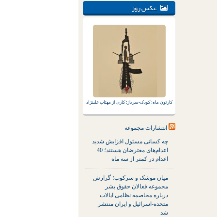
عکس روز
کارتون ماه: کودک-سرباز؛ کاری از مهتاب علینژاد
انتشارات مجموعه
چه کسانی مسئول افزایش شدید
اعدام‌های معترضان هستند؛ 40
اعدام در کمتر از سه ماه
میان موشک و سرکوب؛ گزارش
مجموعه فعالان حقوق بشر
درباره مخاصمه نظامی ایالات
متحده-اسرائیل و ایران منتشر
شد