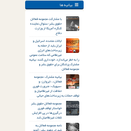
بیانیه ها
با مشارکت مجموعه فعالان
حقوق بشر؛ سئوال نماینده
کنگره آمریکا از وزارت
دفاع
ایالات متحده، اسرائیل و
ایران باید از حمله به
زیرساخت‌های انرژی
غیرنظامی که سلامت عمومی
را به خطر می‌اندازد، خودداری کنند: بیانیه
مشترک پزشکان برای حقوق بشر و
مجموعه فعالان
بیانیه مشترک «مجموعه
فعالان»، «ایروارز» و
«سیویک»: ضرورت فوری
حفاظت از غیرنظامیان و
توقف حملات به زیرساخت‌های حیاتی
مجموعه فعالان حقوق بشر
خواستار توقف فوری
درگیری‌ها در پی افزایش
تلفات غیرنظامیان شد
نامه مجموعه فعالان به
شورای حقوق بشر؛ آنچه