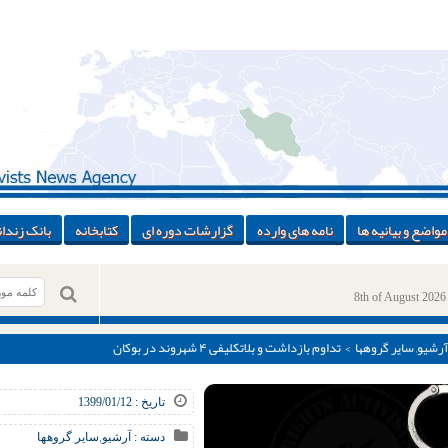
مواضع و بیانیه ها
نامه های وارده
گزارشات دوره ای
کتابخانه
بانک زندان
8th of August 2026
آرشیو
,
سایر گروهها
> تداوم بازداشت و بلاتکلیفی ۴ شهروند در بوکان
تاریخ : 1399/01/12
دسته :
آرشیو
,
سایر گروهها