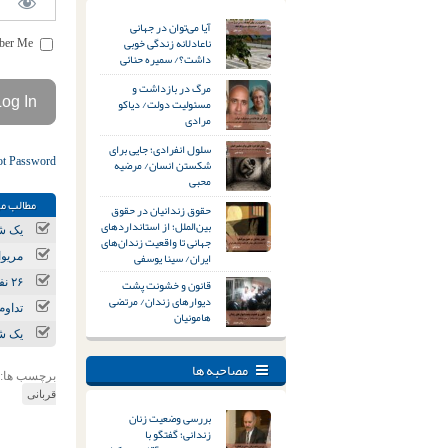
آیا می‌توان در جهانی
ناعادلانه زندگی خوبی
Remember Me
داشت؟/ سمیره حنائی
مرگ در بازداشت و
مسئولیت دولت/ دیاکو
مرادی
سلول انفرادی؛ جایی برای
ot Password
شکستن انسان/ مرضیه
محبی
مطالب مر
حقوق زندانیان در حقوق
بین‌الملل؛ از استانداردهای
یک شه
جهانی تا واقعیت زندان‌های
ایران/ سینا یوسفی
مریوان؛ ۶ شهروند توسط نیروها
قانون و خشونت پشت
۲۶ نفر توسط نیروهای امنیتی بازداشت شدند
دیوارهای زندان/ مرتضی
تداوم
هامونیان
یک شه
مصاحبه ها
برچسب ها:
قربانی
بررسی وضعیت زنان
زندانی؛ گفتگو با