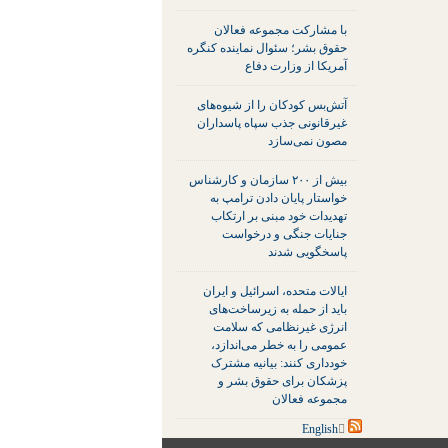
با مشارکت مجموعه فعالان
حقوق بشر؛ سئوال نماینده کنگره
آمریکا از وزارت دفاع
آتش‌بس کودکان را از شیوه‌های
غیرقانونی جذب سپاه پاسداران
مصون نمی‌سازد
بیش از ۲۰۰ سازمان و کارشناس
خواستار پایان دادن ترامپ به
تهدیدات خود مبنی بر ارتکاب
جنایات جنگی و درخواست
پاسخگویی شدند
ایالات متحده، اسرائیل و ایران
باید از حمله به زیرساخت‌های
انرژی غیرنظامی که سلامت
عمومی را به خطر می‌اندازد،
خودداری کنند: بیانیه مشترک
پزشکان برای حقوق بشر و
مجموعه فعالان