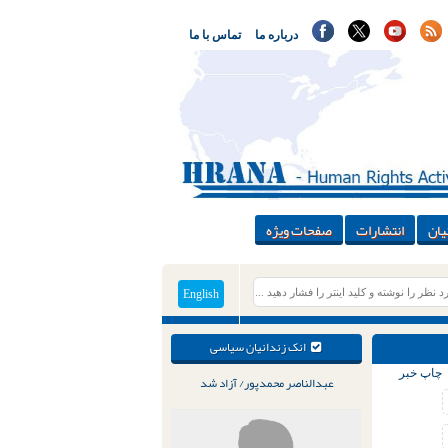
درباره ما
تماس با ما
یان
انتشارات
صفحات ویژه
English
انک زندانیان سیاسی
چاپ خبر
عبدالناصر محمدپور/ آزاد شد