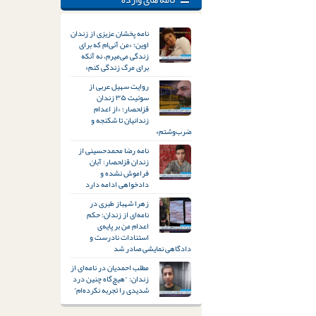
نامه پخشان عزیزی از زندان
اوین؛ «من آنی‌ام که برای
زندگی می‌میرم، نه آنکه
برای مرگ زندگی کنم»
روایت سهیل عربی از
سوئیت ۳۵ زندان
قزلحصار؛ «از اعدام
زندانیان تا شکنجه و
ضرب‌وشتم»
نامه رضا محمدحسینی از
زندان قزلحصار: آبان
فراموش نشده و
دادخواهی ادامه دارد
زهرا شهباز طبری در
نامه‌ای از زندان: حکم
اعدام من بر پایه‌ی
استنادات نادرست و
دادگاهی نمایشی صادر شد
مطلب احمدیان در نامه‌ای از
زندان: “هیچ‌گاه چنین درد
شدیدی را تجربه نکرده‌ام”