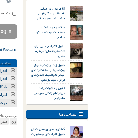
آیا می‌توان در جهانی
ناعادلانه زندگی خوبی
Remember Me
داشت؟/ سمیره حنائی
مرگ در بازداشت و
مسئولیت دولت/ دیاکو
مرادی
سلول انفرادی؛ جایی برای
ot Password
شکستن انسان/ مرضیه
محبی
مطالب مر
حقوق زندانیان در حقوق
بین‌الملل؛ از استانداردهای
اعترا
جهانی تا واقعیت زندان‌های
ایران/ سینا یوسفی
اعترا
قانون و خشونت پشت
دادگا
دیوارهای زندان/ مرتضی
اجرای حکم اعدام ۳ زندانی ا
هامونیان
مهشاد
مصاحبه ها
برچسب ها:
اوین
صدور
گفتگو با سارا یوسفی، فعال
حقوق افراد دارای معلولیت