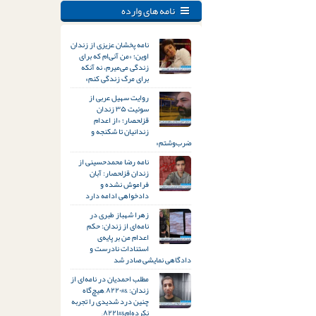
نامه های وارده
نامه پخشان عزیزی از زندان
اوین؛ «من آنی‌ام که برای
زندگی می‌میرم، نه آنکه
برای مرگ زندگی کنم»
روایت سهیل عربی از
سوئیت ۳۵ زندان
قزلحصار؛ «از اعدام
زندانیان تا شکنجه و
ضرب‌وشتم»
نامه رضا محمدحسینی از
زندان قزلحصار: آبان
فراموش نشده و
دادخواهی ادامه دارد
زهرا شهباز طبری در
نامه‌ای از زندان: حکم
اعدام من بر پایه‌ی
استنادات نادرست و
دادگاهی نمایشی صادر شد
مطلب احمدیان در نامه‌ای از
زندان: &#۸۲۲۰;هیچ‌گاه
چنین درد شدیدی را تجربه
نکرده‌ام&#۸۲۲۱;