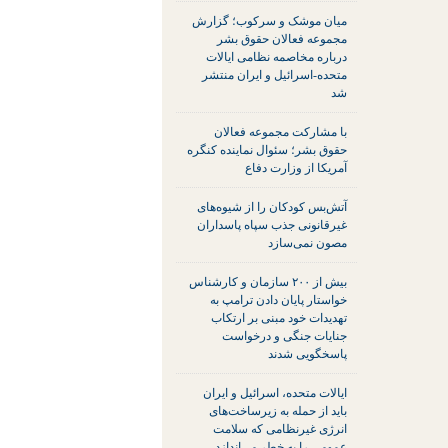
میان موشک و سرکوب؛ گزارش
مجموعه فعالان حقوق بشر
درباره مخاصمه نظامی ایالات
متحده-اسرائیل و ایران منتشر
شد
با مشارکت مجموعه فعالان
حقوق بشر؛ سئوال نماینده کنگره
آمریکا از وزارت دفاع
آتش‌بس کودکان را از شیوه‌های
غیرقانونی جذب سپاه پاسداران
مصون نمی‌سازد
بیش از ۲۰۰ سازمان و کارشناس
خواستار پایان دادن ترامپ به
تهدیدات خود مبنی بر ارتکاب
جنایات جنگی و درخواست
پاسخگویی شدند
ایالات متحده، اسرائیل و ایران
باید از حمله به زیرساخت‌های
انرژی غیرنظامی که سلامت
عمومی را به خطر می‌اندازد،