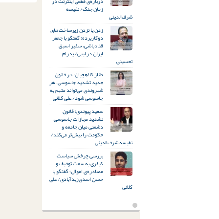
درباره‌ی قطعی اینترنت در
زمان جنگ/ نفیسه
شرف‌الدینی
زدن یا نزدن زیرساخت‌های
دوکاربرده؛ گفتگو با جعفر
قنادباشی، سفیر اسبق
ایران در لیبی/ پدرام
تحسینی
طناز کلاهچیان: در قانون
جدید تشدید جاسوسی، هر
شهروندی می‌تواند متهم به
جاسوسی شود/ علی کلائی
سعید پیوندی: قانون
تشدید مجازات جاسوسی،
دشمنی میان جامعه و
حکومت را بیش‌تر می‌کند/
نفیسه شرف‌الدینی
بررسی چرخش سیاست
کیفری به سمت توقیف و
مصادره‌ی اموال؛ گفتگو با
حسن اسدی‌زیدآبادی/ علی
کلائی