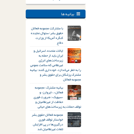
بیانیه ها
با مشارکت مجموعه فعالان
حقوق بشر؛ سئوال نماینده
کنگره آمریکا از وزارت
دفاع
ایالات متحده، اسرائیل و
ایران باید از حمله به
زیرساخت‌های انرژی
غیرنظامی که سلامت عمومی
را به خطر می‌اندازد، خودداری کنند: بیانیه
مشترک پزشکان برای حقوق بشر و
مجموعه فعالان
بیانیه مشترک «مجموعه
فعالان»، «ایروارز» و
«سیویک»: ضرورت فوری
حفاظت از غیرنظامیان و
توقف حملات به زیرساخت‌های حیاتی
مجموعه فعالان حقوق بشر
خواستار توقف فوری
درگیری‌ها در پی افزایش
تلفات غیرنظامیان شد