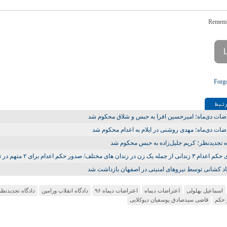
Forg
تـبط
ضات دی‌ماه؛ امیرحسین افرا به حبس و شلاق محکوم شد
ضات دی‌ماه؛ مهدی روشنی در ایلام به اعدام محکوم شد
ه تجدیدنظر؛ کریم جلیل‌زاده به حبس محکوم شد
ز جمله یک زن در زندان‌ های مختلف/ صدور حکم اعدام برای ۲ متهم در تهران
 کشانی توسط نیروهای امنیتی در اصفهان بازداشت شد
اسماعیل بهلولی
اعتراضات دیماه
اعتراضات دیماه ۹۶
دادگاه انقلاب ورامین
دادگاه تجدیدنظر
 حکم
قاضی سیدصادق یوسفیان دیوکلایی