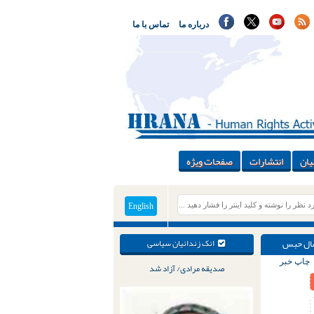
درباره ما
تماس با ما
یان
انتشارات
صفحات ویژه
English
یماه ۹۶؛ دادگاه تجدیدنظر اسماعیل بهلولی را به ۱۸ سال حبس
انک زندانیان سیاسی
چاپ خبر
صدیقه مرادی/ آزاد شد