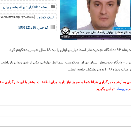
دسته :
slide
,
آرشیو
,
اندیشه و بیان
لینک کوتاه :
کد خبر : 9901121216
ی را به ۱۸ سال حبس محکوم کرد
انا – دادگاه تجدیدنظر استان تهران محکومیت اسماعیل بهلولی، یکی از شهروندان بازداشت 
۹ را بدون تشکیل جلسه عینا...
 به آرشیو خبرگزاری هرانا شما به مجوز نیاز دارید. برای اطلاعات بیشتر با این خبرگزاری 
م
مربوطه
، تماس بگیرید