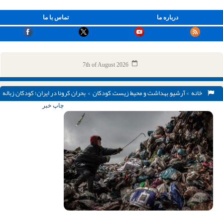
درباره ما
تماس با ما
7th of August 2026
خانه
>
آرشیو
,
بهداشت و محیط زیست
,
کودکان
> بحران کرونا در ایران؛ کودکان زباله
گرد در معرض ابتلا به بیماری
چاپ خبر