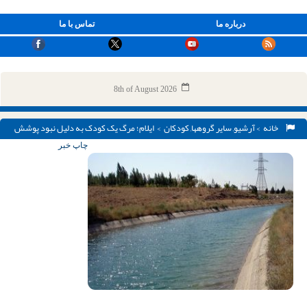
درباره ما
تماس با ما
8th of August 2026
خانه
>
آرشیو
,
سایر گروهها
,
کودکان
> ایلام؛ مرگ یک کودک به دلیل نبود پوشش
روی کانال آب
چاپ خبر