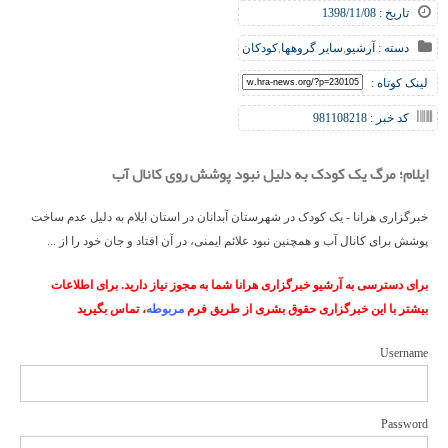
تاریخ : 1398/11/08
دسته :
آرشیو
,
سایر گروهها
,
کودکان
لینک کوتاه :
کد خبر : 981108218
ایلام؛ مرگ یک کودک به دلیل نبود پوشش روی کانال آب
خبرگزاری هرانا - یک کودک در شهرستان آبدانان در استان ایلام به دلیل عدم ساخت
پوشش برای کانال آب و همچنین نبود علائم ایمنی، در آن افتاد و جان خود را از ...
برای دسترسی به آرشیو خبرگزاری هرانا شما به مجوز نیاز دارید. برای اطلاعات
بیشتر با این خبرگزاری حقوق بشری از طریق فرم
مربوطه
، تماس بگیرید
Username
Password