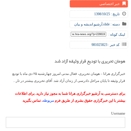
خبر اختصاصی
تاریخ : 1398/10/25
دسته :
slide
,
آرشیو
,
اندیشه و بیان
لینک کوتاه :
کد خبر : 981025823
هومان تحریری با تودیع قرار وثیقه آزاد شد
خبرگزاری هرانا – هومان تحریری، فعال مدنی امروز چهارشنبه ۲۵ دی ماه با تودیع
قرار وثیقه تا پایان مراحل دادرسی از زندان آزاد شد. آقای تحریری پیشتر در تار...
برای دسترسی به آرشیو خبرگزاری هرانا شما به مجوز نیاز دارید. برای اطلاعات
بیشتر با این خبرگزاری حقوق بشری از طریق فرم
مربوطه
، تماس بگیرید
Username