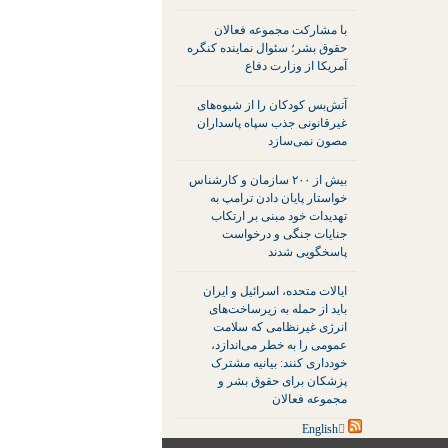
با مشارکت مجموعه فعالان
حقوق بشر؛ سئوال نماینده کنگره
آمریکا از وزارت دفاع
آتش‌بس کودکان را از شیوه‌های
غیرقانونی جذب سپاه پاسداران
مصون نمی‌سازد
بیش از ۲۰۰ سازمان و کارشناس
خواستار پایان دادن ترامپ به
تهدیدات خود مبنی بر ارتکاب
جنایات جنگی و درخواست
پاسخگویی شدند
ایالات متحده، اسرائیل و ایران
باید از حمله به زیرساخت‌های
انرژی غیرنظامی که سلامت
عمومی را به خطر می‌اندازد،
خودداری کنند: بیانیه مشترک
پزشکان برای حقوق بشر و
مجموعه فعالان