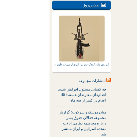
عکس روز
کارتون ماه: کودک-سرباز؛ کاری از مهتاب علینژاد
انتشارات مجموعه
چه کسانی مسئول افزایش شدید
اعدام‌های معترضان هستند؛ 40
اعدام در کمتر از سه ماه
میان موشک و سرکوب؛ گزارش
مجموعه فعالان حقوق بشر
درباره مخاصمه نظامی ایالات
متحده-اسرائیل و ایران منتشر
شد