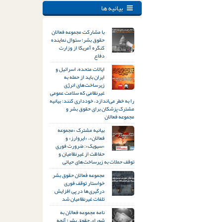
بیانیه ها
با مشارکت مجموعه فعالان
حقوق بشر؛ سئوال نماینده
کنگره آمریکا از وزارت
دفاع
ایالات متحده، اسرائیل و
ایران باید از حمله به
زیرساخت‌های انرژی
غیرنظامی که سلامت عمومی
را به خطر می‌اندازد، خودداری کنند: بیانیه
مشترک پزشکان برای حقوق بشر و
مجموعه فعالان
بیانیه مشترک «مجموعه
فعالان»، «ایروارز» و
«سیویک»: ضرورت فوری
حفاظت از غیرنظامیان و
توقف حملات به زیرساخت‌های حیاتی
مجموعه فعالان حقوق بشر
خواستار توقف فوری
درگیری‌ها در پی افزایش
تلفات غیرنظامیان شد
نامه مجموعه فعالان به
شورای حقوق بشر؛ آنچه