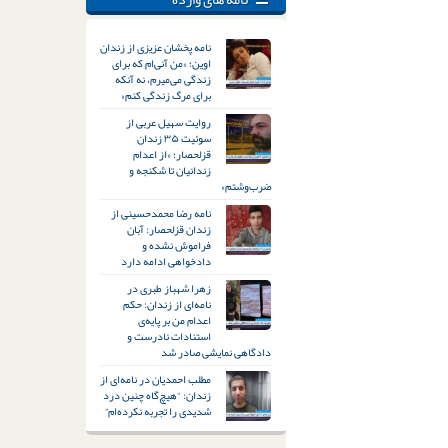
نامه پخشان عزیزی از زندان
اوین؛ «من آنی‌ام که برای
زندگی می‌میرم، نه آنکه
برای مرگ زندگی کنم»
روایت سهیل عربی از
سوئیت ۳۵ زندان
قزلحصار؛ «از اعدام
زندانیان تا شکنجه و
ضرب‌وشتم»
نامه رضا محمدحسینی از
زندان قزلحصار: آبان
فراموش نشده و
دادخواهی ادامه دارد
زهرا شهباز طبری در
نامه‌ای از زندان: حکم
اعدام من بر پایه‌ی
استنادات نادرست و
دادگاهی نمایشی صادر شد
مطلب احمدیان در نامه‌ای از
زندان: “هیچ‌گاه چنین درد
شدیدی را تجربه نکرده‌ام”