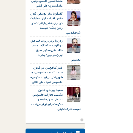
محمدحسین آقاسی، وکیل
دادگستری/ علی کلائی
گفتگو با سارا یوسفی، فعال
حقوق افراد دارای معلولیت
درباره‌ی قطعی اینترنت در
زمان جنگ/ نفیسه
شرف‌الدینی
زدن یا نزدن زیرساخت‌های
دوکاربرده؛ گفتگو با جعفر
قنادباشی، سفیر اسبق
ایران در لیبی/ پدرام
تحسینی
طناز کلاهچیان: در قانون
جدید تشدید جاسوسی، هر
شهروندی می‌تواند متهم به
جاسوسی شود/ علی کلائی
سعید پیوندی: قانون
تشدید مجازات جاسوسی،
دشمنی میان جامعه و
حکومت را بیش‌تر می‌کند/
نفیسه شرف‌الدینی
نامه های وارده