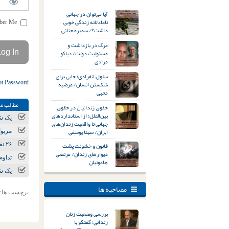
آیا می‌توان در جهانی
ناعادلانه زندگی خوبی
Remember Me
داشت؟/ سمیره حنائی
مرگ در بازداشت و
مسئولیت دولت/ دیاکو
مرادی
سلول انفرادی؛ جایی برای
ot Password
شکستن انسان/ مرضیه
محبی
مطالب مر
حقوق زندانیان در حقوق
بین‌الملل؛ از استانداردهای
یک شه
جهانی تا واقعیت زندان‌های
ایران/ سینا یوسفی
مریوان؛ ۶ شهروند توسط نیروها
قانون و خشونت پشت
۲۶ نفر توسط نیروهای امنیتی بازداشت شدند
دیوارهای زندان/ مرتضی
تداوم
هامونیان
یک شه
مصاحبه ها
برچسب ها:
بررسی وضعیت زنان
زندانی؛ گفتگو با