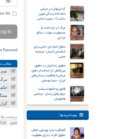
آیا می‌توان در جهانی
ناعادلانه زندگی خوبی
Remember Me
داشت؟/ سمیره حنائی
مرگ در بازداشت و
مسئولیت دولت/ دیاکو
مرادی
سلول انفرادی؛ جایی برای
ot Password
شکستن انسان/ مرضیه
محبی
مطالب مر
حقوق زندانیان در حقوق
بین‌الملل؛ از استانداردهای
عدم ر
جهانی تا واقعیت زندان‌های
ایران/ سینا یوسفی
مرگ و مصدومیت ۲ کارگر در
قانون و خشونت پشت
حکم ا
دیوارهای زندان/ مرتضی
مشگی
هامونیان
گزار
مصاحبه ها
برچسب ها:
بنزین
بازد
گفتگو با سارا یوسفی، فعال
حقوق افراد دارای معلولیت