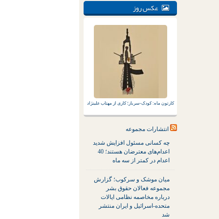
عکس روز
کارتون ماه: کودک-سرباز؛ کاری از مهتاب علینژاد
انتشارات مجموعه
چه کسانی مسئول افزایش شدید
اعدام‌های معترضان هستند؛ 40
اعدام در کمتر از سه ماه
میان موشک و سرکوب؛ گزارش
مجموعه فعالان حقوق بشر
درباره مخاصمه نظامی ایالات
متحده-اسرائیل و ایران منتشر
شد