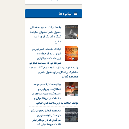
بیانیه ها
با مشارکت مجموعه فعالان
حقوق بشر؛ سئوال نماینده
کنگره آمریکا از وزارت
دفاع
ایالات متحده، اسرائیل و
ایران باید از حمله به
زیرساخت‌های انرژی
غیرنظامی که سلامت عمومی
را به خطر می‌اندازد، خودداری کنند: بیانیه
مشترک پزشکان برای حقوق بشر و
مجموعه فعالان
بیانیه مشترک «مجموعه
فعالان»، «ایروارز» و
«سیویک»: ضرورت فوری
حفاظت از غیرنظامیان و
توقف حملات به زیرساخت‌های حیاتی
مجموعه فعالان حقوق بشر
خواستار توقف فوری
درگیری‌ها در پی افزایش
تلفات غیرنظامیان شد