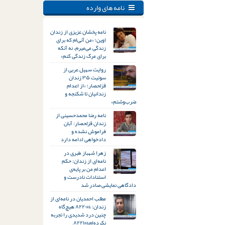
نامه های وارده
نامه پخشان عزیزی از زندان
اوین؛ «من آنی‌ام که برای
زندگی می‌میرم، نه آنکه
برای مرگ زندگی کنم»
روایت سهیل عربی از
سوئیت ۳۵ زندان
قزلحصار؛ «از اعدام
زندانیان تا شکنجه و
ضرب‌وشتم»
نامه رضا محمدحسینی از
زندان قزلحصار: آبان
فراموش نشده و
دادخواهی ادامه دارد
زهرا شهباز طبری در
نامه‌ای از زندان: حکم
اعدام من بر پایه‌ی
استنادات نادرست و
دادگاهی نمایشی صادر شد
مطلب احمدیان در نامه‌ای از
زندان: &#۸۲۲۰;هیچ‌گاه
چنین درد شدیدی را تجربه
نکرده‌ام&#۸۲۲۱;