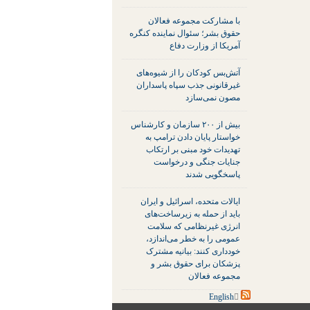
با مشارکت مجموعه فعالان
حقوق بشر؛ سئوال نماینده کنگره
آمریکا از وزارت دفاع
آتش‌بس کودکان را از شیوه‌های
غیرقانونی جذب سپاه پاسداران
مصون نمی‌سازد
بیش از ۲۰۰ سازمان و کارشناس
خواستار پایان دادن ترامپ به
تهدیدات خود مبنی بر ارتکاب
جنایات جنگی و درخواست
پاسخگویی شدند
ایالات متحده، اسرائیل و ایران
باید از حمله به زیرساخت‌های
انرژی غیرنظامی که سلامت
عمومی را به خطر می‌اندازد،
خودداری کنند: بیانیه مشترک
پزشکان برای حقوق بشر و
مجموعه فعالان