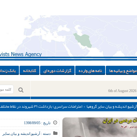
مواضع و بیانیه ها
نامه های وارده
گزارشات دوره ای
کتابخانه
بانک زندان
6th of August 2026
آرشیو
,
اندیشه و بیان
,
سایر گروهها
> اعتراضات سراسری؛ بازداشت ۳۱ شهروند در
و عوامل اغتشاشات»
تاریخ : 1398/09/05
دسته :
آرشیو
,
اندیشه و بیان
,
سایر