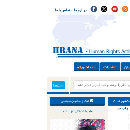
درباره ما
تماس با ما
یان
انتشارات
صفحات ویژه
English
 نقاط مختلف کشور تحت
انک زندانیان سیاسی
چاپ خبر
علیرضا توکلی/ آزاد شد