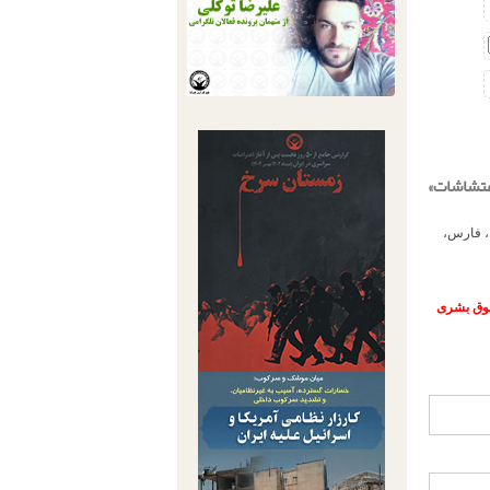
هران، فارس،
حقوق بشری