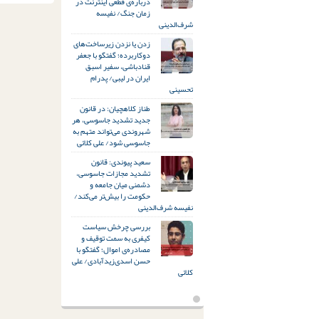
درباره‌ی قطعی اینترنت در
زمان جنگ/ نفیسه
شرف‌الدینی
زدن یا نزدن زیرساخت‌های
دوکاربرده؛ گفتگو با جعفر
قنادباشی، سفیر اسبق
ایران در لیبی/ پدرام
تحسینی
طناز کلاهچیان: در قانون
جدید تشدید جاسوسی، هر
شهروندی می‌تواند متهم به
جاسوسی شود/ علی کلائی
سعید پیوندی: قانون
تشدید مجازات جاسوسی،
دشمنی میان جامعه و
حکومت را بیش‌تر می‌کند/
نفیسه شرف‌الدینی
بررسی چرخش سیاست
کیفری به سمت توقیف و
مصادره‌ی اموال؛ گفتگو با
حسن اسدی‌زیدآبادی/ علی
کلائی