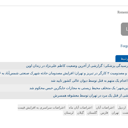
Forg
تـبط
سیدگی پزشکی؛ گزارشی از آخرین وضعیت کاظم علی‌نژاد در زندان اوین
 تبریز و تهران/ افزایش مصدومان حادثه شهرک صنعتی شمس‌آباد به ۲۶ تن
عدام یک متهم به قتل توسط دیوان عالی کشور تایید شد
ن‌شهر؛ یک متخلف محیط زیستی به مجازات جایگزین حبس محکوم شد
شی از قتل یک مرد در تهران توسط معشوقه همسرش
اردبیل
اعتراضات آبان
اعتراضات آبان ماه
اعتراضات سراسری به افزایش قیمت
اشت
تهران
فارس
گلستان
گیلان
لرستان