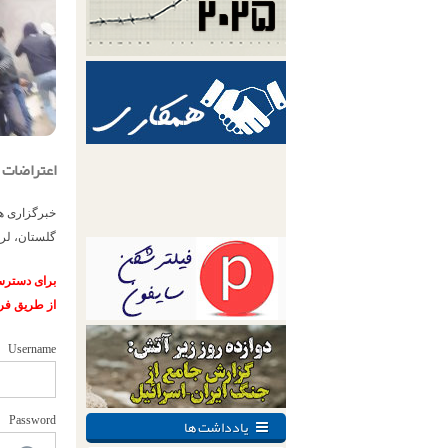
اعتراضات سراسری؛ بازداشت ۳۱ شه
گلستان، لرستان و
برای دسترسی
از طریق فر
Username
یادداشت ها
Password