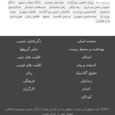
برچسب ها:
پوران ناظمی معزآبادی
جواد لعل محمدی
دادگاه انقلاب مشهد
دادگاه
عمومی بخش سرخرود
رضا جنگی
زهرا سلیمانیان
سیدهاشم خواستار
عبدالرسول
مرتضوی
غلامحسین بروجردی
غلامعلی حسین پور گنابادی
فاطمه سپهری
محمد
نوری زاد
محمدحسین سپهری
مرتضی قاسمی
مشهد
هاشم رجایی
هوریه فرج
زاده طارانی
صفحه اصلی
دگرباشان جنسی
بهداشت و محیط زیست
سایر گروهها
اصناف
اقلیت های دینی
اندیشه و بیان
اقلیت های قومی
حقوق آکادمیک
زنان
زندانیان
فرهنگی
اعدام
کارگران
کودکان
© 2026 کلیه حقوق این سایت متعلق به خبرگزاری هرانا، ارگان خبری مجموعه فعالان
حقوق بشر در ایران است