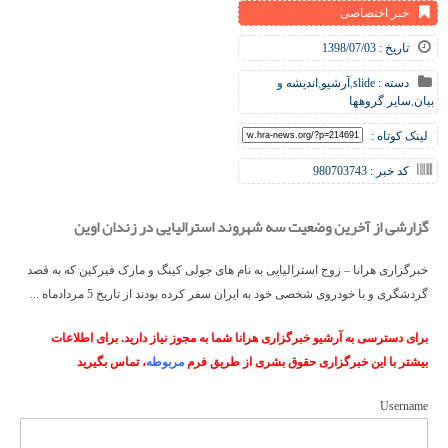
خبر اختصاصی
تاریخ : 1398/07/03
دسته :
slide
,
آرشیو
,
اندیشه و
بیان
,
سایر گروهها
لینک کوتاه :
کد خبر : 980703743
گزارشی از آخرین وضعیت سه شهروند استرالیایی در زندان اوین
خبرگزاری هرانا – زوج استرالیایی به نام های جولی کینگ و مارک فیرکین که به قصد
گردشگری و با خودروی شخصی خود به ایران سفر کرده بودند از تاریخ 5 مردادماه ...
برای دسترسی به آرشیو خبرگزاری هرانا شما به مجوز نیاز دارید. برای اطلاعات
بیشتر با این خبرگزاری حقوق بشری از طریق فرم
مربوطه
، تماس بگیرید
Username