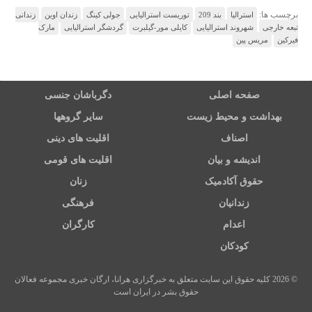
برچسب ها:
استرالیا
بند 209
توریست استرالیایی
جولی کینگ
زندان اوین
زندانی
تبعه خارجی
شهروند استرالیایی
کایلی مور-گیلبرت
گردشگر استرالیایی
مارک
فیرکین
مریس پین
صفحه اصلی
دگرباشان جنسی
بهداشت و محیط زیست
سایر گروهها
اصناف
اقلیت های دینی
اندیشه و بیان
اقلیت های قومی
حقوق آکادمیک
زنان
زندانیان
فرهنگی
اعدام
کارگران
کودکان
© 2026 کلیه حقوق این سایت متعلق به خبرگزاری هرانا، ارگان خبری مجموعه فعالان
حقوق بشر در ایران است