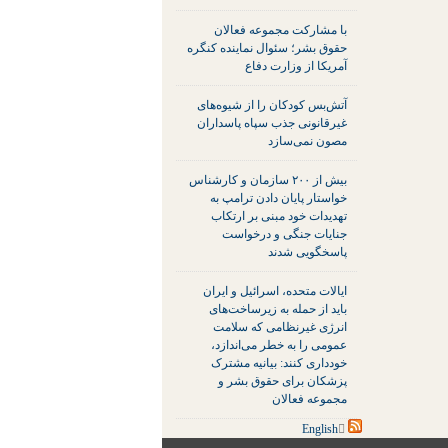
با مشارکت مجموعه فعالان
حقوق بشر؛ سئوال نماینده کنگره
آمریکا از وزارت دفاع
آتش‌بس کودکان را از شیوه‌های
غیرقانونی جذب سپاه پاسداران
مصون نمی‌سازد
بیش از ۲۰۰ سازمان و کارشناس
خواستار پایان دادن ترامپ به
تهدیدات خود مبنی بر ارتکاب
جنایات جنگی و درخواست
پاسخگویی شدند
ایالات متحده، اسرائیل و ایران
باید از حمله به زیرساخت‌های
انرژی غیرنظامی که سلامت
عمومی را به خطر می‌اندازد،
خودداری کنند: بیانیه مشترک
پزشکان برای حقوق بشر و
مجموعه فعالان