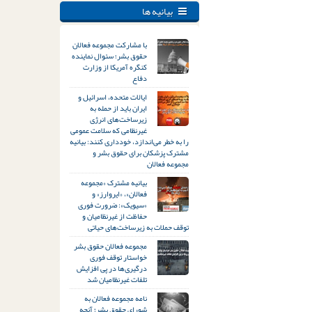
بیانیه ها
با مشارکت مجموعه فعالان
حقوق بشر؛ سئوال نماینده
کنگره آمریکا از وزارت
دفاع
ایالات متحده، اسرائیل و
ایران باید از حمله به
زیرساخت‌های انرژی
غیرنظامی که سلامت عمومی
را به خطر می‌اندازد، خودداری کنند: بیانیه
مشترک پزشکان برای حقوق بشر و
مجموعه فعالان
بیانیه مشترک «مجموعه
فعالان»، «ایروارز» و
«سیویک»: ضرورت فوری
حفاظت از غیرنظامیان و
توقف حملات به زیرساخت‌های حیاتی
مجموعه فعالان حقوق بشر
خواستار توقف فوری
درگیری‌ها در پی افزایش
تلفات غیرنظامیان شد
نامه مجموعه فعالان به
شورای حقوق بشر؛ آنچه