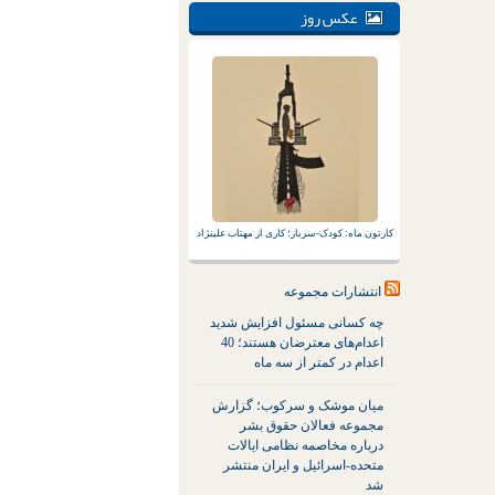
عکس روز
کارتون ماه: کودک-سرباز؛ کاری از مهتاب علینژاد
انتشارات مجموعه
چه کسانی مسئول افزایش شدید
اعدام‌های معترضان هستند؛ 40
اعدام در کمتر از سه ماه
میان موشک و سرکوب؛ گزارش
مجموعه فعالان حقوق بشر
درباره مخاصمه نظامی ایالات
متحده-اسرائیل و ایران منتشر
شد