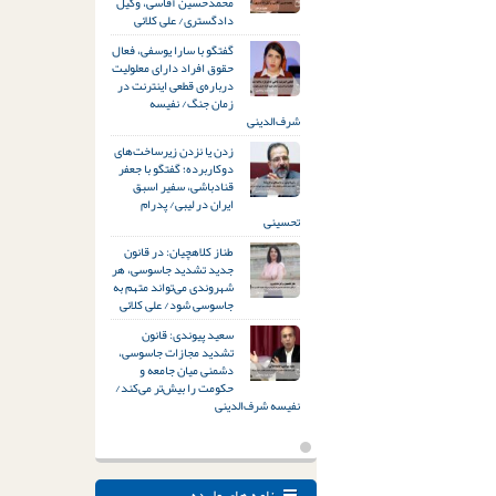
محمدحسین آقاسی، وکیل
دادگستری/ علی کلائی
گفتگو با سارا یوسفی، فعال
حقوق افراد دارای معلولیت
درباره‌ی قطعی اینترنت در
زمان جنگ/ نفیسه
شرف‌الدینی
زدن یا نزدن زیرساخت‌های
دوکاربرده؛ گفتگو با جعفر
قنادباشی، سفیر اسبق
ایران در لیبی/ پدرام
تحسینی
طناز کلاهچیان: در قانون
جدید تشدید جاسوسی، هر
شهروندی می‌تواند متهم به
جاسوسی شود/ علی کلائی
سعید پیوندی: قانون
تشدید مجازات جاسوسی،
دشمنی میان جامعه و
حکومت را بیش‌تر می‌کند/
نفیسه شرف‌الدینی
نامه های وارده