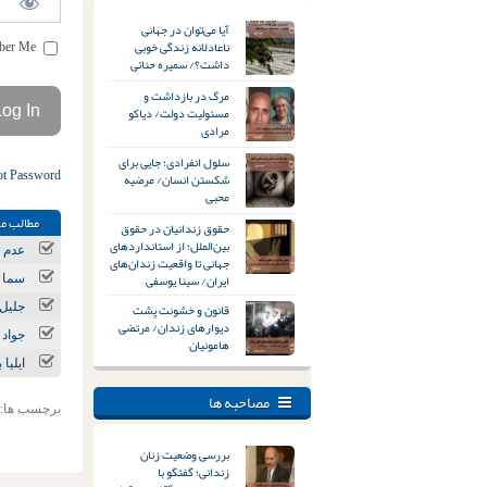
آیا می‌توان در جهانی
ناعادلانه زندگی خوبی
Remember Me
داشت؟/ سمیره حنائی
مرگ در بازداشت و
مسئولیت دولت/ دیاکو
مرادی
سلول انفرادی؛ جایی برای
ot Password
شکستن انسان/ مرضیه
محبی
مطالب مر
حقوق زندانیان در حقوق
بین‌الملل؛ از استانداردهای
عدم ر
جهانی تا واقعیت زندان‌های
ایران/ سینا یوسفی
سما ع
قانون و خشونت پشت
جلیل 
دیوارهای زندان/ مرتضی
جواد 
هامونیان
ایلیا
مصاحبه ها
برچسب ها:
بررسی وضعیت زنان
زندانی؛ گفتگو با