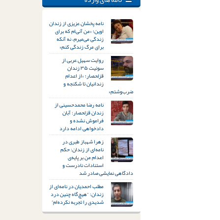
نامه پخشان عزیزی از زندان
اوین؛ «من آنی‌ام که برای
زندگی می‌میرم، نه آنکه
برای مرگ زندگی کنم»
روایت سهیل عربی از
سوئیت ۳۵ زندان
قزلحصار؛ «از اعدام
زندانیان تا شکنجه و
ضرب‌وشتم»
نامه رضا محمدحسینی از
زندان قزلحصار: آبان
فراموش نشده و
دادخواهی ادامه دارد
زهرا شهباز طبری در
نامه‌ای از زندان: حکم
اعدام من بر پایه‌ی
استنادات نادرست و
دادگاهی نمایشی صادر شد
مطلب احمدیان در نامه‌ای از
زندان: “هیچ‌گاه چنین درد
شدیدی را تجربه نکرده‌ام”