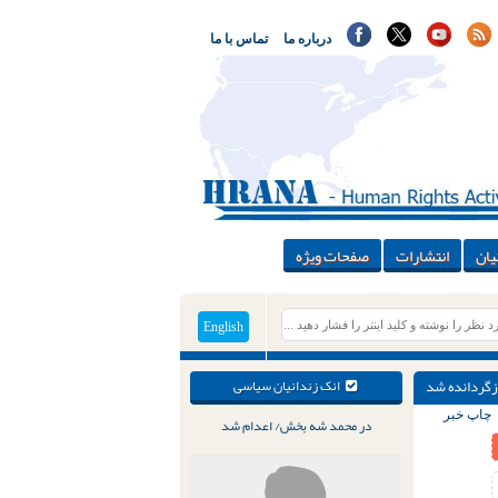
درباره ما
تماس با ما
یان
انتشارات
صفحات ویژه
English
ازگردانده شد
انک زندانیان سیاسی
چاپ خبر
در محمد شه بخش/ اعدام شد