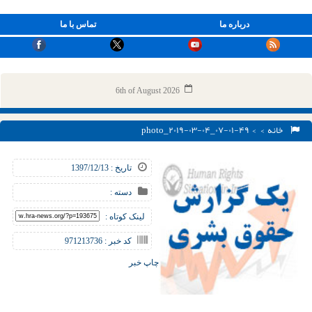
درباره ما
تماس با ما
6th of August 2026
خانه
> > photo_۲۰۱۹-۰۳-۰۴_۰۷-۰۱-۴۹
تاریخ : 1397/12/13
دسته :
لینک کوتاه :
کد خبر : 971213736
چاپ خبر