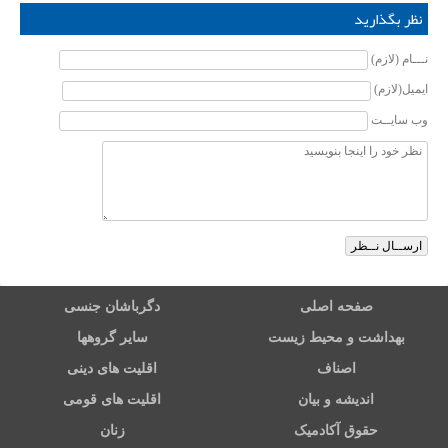
نظر بگذارید
نـــام (لازم)
ایمیل(لازم)
وب سایــت
صفحه اصلی
دگرباشان جنسی
بهداشت و محیط زیست
سایر گروهها
اصناف
اقلیت های دینی
اندیشه و بیان
اقلیت های قومی
حقوق آکادمیک
زنان