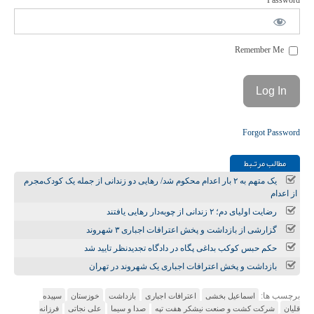
Password
Remember Me
Forgot Password
مطالب مرتـبط
یک متهم به ۲ بار اعدام محکوم شد/ رهایی دو زندانی از جمله یک کودک‌مجرم
از اعدام
رضایت اولیای دم؛ ۲ زندانی از چوبه‌دار رهایی یافتند
گزارشی از بازداشت و پخش اعترافات اجباری ۳ شهروند
حکم حبس کوکب بداغی پگاه در دادگاه تجدیدنظر تایید شد
بازداشت و پخش اعترافات اجباری یک شهروند در تهران
برچسب ها:
اسماعیل بخشی
اعترافات اجباری
بازداشت
خوزستان
سپیده
قلیان
شرکت کشت و صنعت نیشکر هفت تپه
صدا و سیما
علی نجاتی
فرزانه