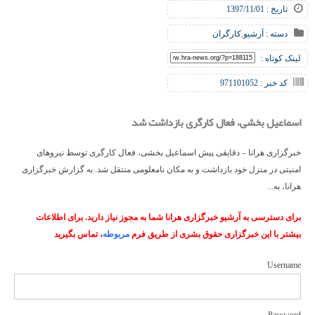
تاریخ : 1397/11/01
دسته :
آرشیو
,
کارگران
لینک کوتاه :
کد خبر : 971101052
اسماعیل بخشی، فعال کارگری بازداشت شد
خبرگزاری هرانا – دقایقی پیش اسماعیل بخشی، فعال کارگری توسط نیروهای
امنیتی در منزل خود بازداشت و به مکان نامعلومی منتقل شد. به گزارش خبرگزاری
هرانا، به...
برای دسترسی به آرشیو خبرگزاری هرانا شما به مجوز نیاز دارید. برای اطلاعات
بیشتر با این خبرگزاری حقوق بشری از طریق فرم
مربوطه
، تماس بگیرید
Username