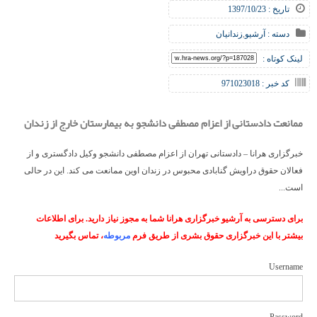
تاریخ : 1397/10/23
دسته :
آرشیو
,
زندانیان
لینک کوتاه :
کد خبر : 971023018
ممانعت دادستانی از اعزام مصطفی دانشجو به بیمارستان خارج از زندان
خبرگزاری هرانا – دادستانی تهران از اعزام مصطفی دانشجو وکیل دادگستری و از
فعالان حقوق دراویش گنابادی محبوس در زندان اوین ممانعت می کند. این در حالی
است...
برای دسترسی به آرشیو خبرگزاری هرانا شما به مجوز نیاز دارید. برای اطلاعات
بیشتر با این خبرگزاری حقوق بشری از طریق فرم
مربوطه
، تماس بگیرید
Username