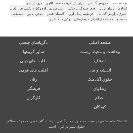
برچسب ها:
دارویش گنابادی
دراویش طریقت نعمت اللهی
درویش های
گنابادی
زندان اوین
عدم رسیدگی پزشکی
علی شریف زاده وکیل دادگستری
فعال
حقوق دراویش گنابادی
قرنطینه زندان اوین
گلستان هفتم
مجذوبان نور
مصطفی
دانشجو
ممانعت از اعزام به بیمارستان
وکیل دادگستری
صفحه اصلی
دگرباشان جنسی
بهداشت و محیط زیست
سایر گروهها
اصناف
اقلیت های دینی
اندیشه و بیان
اقلیت های قومی
حقوق آکادمیک
زنان
زندانیان
فرهنگی
اعدام
کارگران
کودکان
© 2026 کلیه حقوق این سایت متعلق به خبرگزاری هرانا، ارگان خبری مجموعه فعالان
حقوق بشر در ایران است