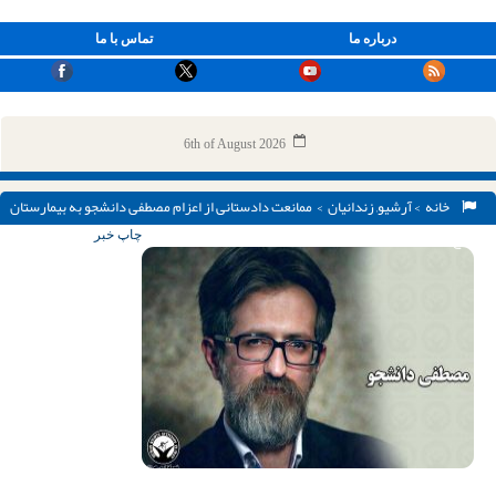
درباره ما
تماس با ما
6th of August 2026
خانه
>
آرشیو
,
زندانیان
> ممانعت دادستانی از اعزام مصطفی دانشجو به بیمارستان
خارج از زندان
چاپ خبر