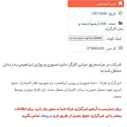
خبر اختصاصی
تاریخ : 1397/10/08
دسته :
slide
,
آرشیو
,
اندیشه و
بیان
,
کارگران
لینک کوتاه :
کد خبر : 9710081029
شرکت در مراسم روز جهانی کارگر؛ دلنیا صبوری و روژین ابراهیمی به زندان
منتقل شدند
خبرگزاری هرانا – دلنیا صبوری و روژین ابراهیمی، دو شهروند اهل کامیاران، صبح
امروز جهت تحمل حبس به زندان کامیاران منتقل شدند. این افراد پیش‌تر توسط
شعبه...
برای دسترسی به آرشیو خبرگزاری هرانا شما به مجوز نیاز دارید. برای اطلاعات
بیشتر با این خبرگزاری حقوق بشری از طریق فرم
مربوطه
، تماس بگیرید