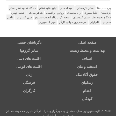
برچسب ها:
استان کردستان
امید احمدی
تبلیغ علیه نظام
دادگاه تحدید نظر استان
کردستان
دلنیا صبوری
رام محمدی
روژین ابراهیمی
شاهو صادقی
شعبه چهارم
دادگاه تجدید نظر استان کردستان
شعبه یک دادگاه انقلاب سنندج
شهر کامیاران
قاضی
سعیدی
کامیاران
مراسم روز جهانی کارگر
مهرداد صبوری
صفحه اصلی
دگرباشان جنسی
بهداشت و محیط زیست
سایر گروهها
اصناف
اقلیت های دینی
اندیشه و بیان
اقلیت های قومی
حقوق آکادمیک
زنان
زندانیان
فرهنگی
اعدام
کارگران
کودکان
© 2026 کلیه حقوق این سایت متعلق به خبرگزاری هرانا، ارگان خبری مجموعه فعالان
حقوق بشر در ایران است