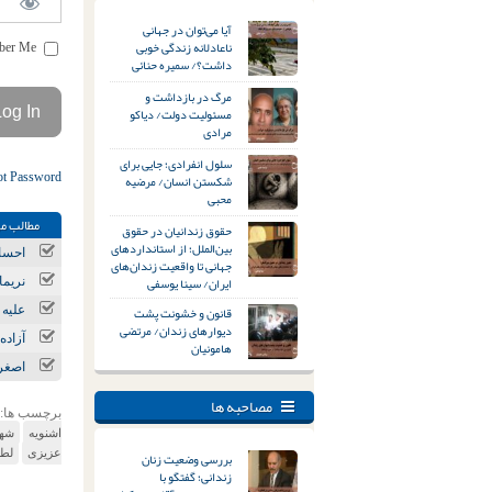
آیا می‌توان در جهانی
ناعادلانه زندگی خوبی
Remember Me
داشت؟/ سمیره حنائی
مرگ در بازداشت و
مسئولیت دولت/ دیاکو
مرادی
سلول انفرادی؛ جایی برای
ot Password
شکستن انسان/ مرضیه
محبی
مطالب مر
حقوق زندانیان در حقوق
بین‌الملل؛ از استانداردهای
احسان
جهانی تا واقعیت زندان‌های
ایران/ سینا یوسفی
نریما
قانون و خشونت پشت
علیه 
دیوارهای زندان/ مرتضی
آزاد
هامونیان
اصغر 
مصاحبه ها
برچسب ها:
اشنویه
شهر
عزیزی
لط
بررسی وضعیت زنان
زندانی؛ گفتگو با