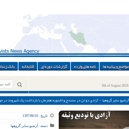
مواضع و بیانیه ها
نامه های وارده
گزارشات دوره ای
کتابخانه
بانک زندان
8th of August 2026
آرشیو
,
سایر گروهها
> آزادی دو تن در سنندج و‌ اشنویه همزمان با بازداشت یک شهروند در جو
تاریخ : 1397/06/10
دسته :
آرشیو
,
سایر گروهها