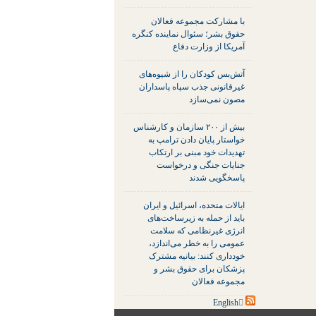
با مشارکت مجموعه فعالان
حقوق بشر؛ سئوال نماینده کنگره
آمریکا از وزارت دفاع
آتش‌بس کودکان را از شیوه‌های
غیرقانونی جذب سپاه پاسداران
مصون نمی‌سازد
بیش از ۲۰۰ سازمان و کارشناس
خواستار پایان دادن ترامپ به
تهدیدات خود مبنی بر ارتکاب
جنایات جنگی و درخواست
پاسخگویی شدند
ایالات متحده، اسرائیل و ایران
باید از حمله به زیرساخت‌های
انرژی غیرنظامی که سلامت
عمومی را به خطر می‌اندازد،
خودداری کنند: بیانیه مشترک
پزشکان برای حقوق بشر و
مجموعه فعالان