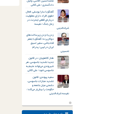
محمدحسین آقاسی، وکیل
دادگستری/ علی کلائی
گفتگو با سارا یوسفی، فعال
حقوق افراد دارای معلولیت
درباره‌ی قطعی اینترنت در
زمان جنگ/ نفیسه
شرف‌الدینی
زدن یا نزدن زیرساخت‌های
دوکاربرده؛ گفتگو با جعفر
قنادباشی، سفیر اسبق
ایران در لیبی/ پدرام
تحسینی
طناز کلاهچیان: در قانون
جدید تشدید جاسوسی، هر
شهروندی می‌تواند متهم به
جاسوسی شود/ علی کلائی
سعید پیوندی: قانون
تشدید مجازات جاسوسی،
دشمنی میان جامعه و
حکومت را بیش‌تر می‌کند/
نفیسه شرف‌الدینی
نامه های وارده