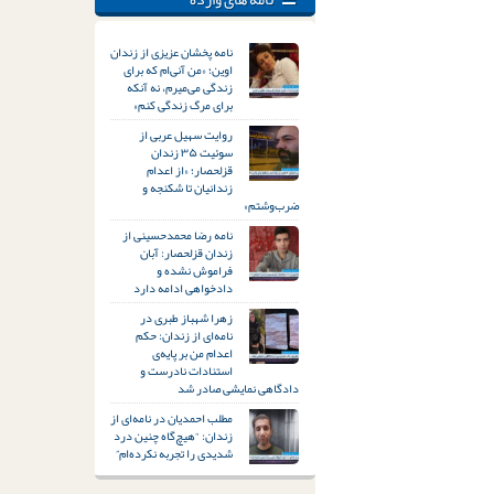
نامه پخشان عزیزی از زندان
اوین؛ «من آنی‌ام که برای
زندگی می‌میرم، نه آنکه
برای مرگ زندگی کنم»
روایت سهیل عربی از
سوئیت ۳۵ زندان
قزلحصار؛ «از اعدام
زندانیان تا شکنجه و
ضرب‌وشتم»
نامه رضا محمدحسینی از
زندان قزلحصار: آبان
فراموش نشده و
دادخواهی ادامه دارد
زهرا شهباز طبری در
نامه‌ای از زندان: حکم
اعدام من بر پایه‌ی
استنادات نادرست و
دادگاهی نمایشی صادر شد
مطلب احمدیان در نامه‌ای از
زندان: “هیچ‌گاه چنین درد
شدیدی را تجربه نکرده‌ام”