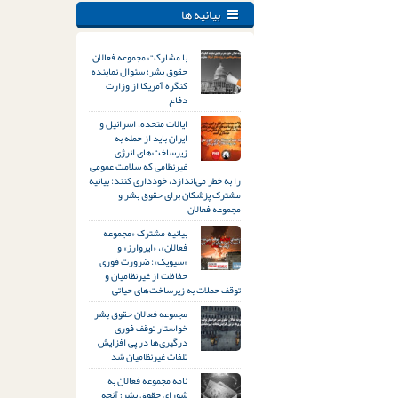
بیانیه ها
با مشارکت مجموعه فعالان
حقوق بشر؛ سئوال نماینده
کنگره آمریکا از وزارت
دفاع
ایالات متحده، اسرائیل و
ایران باید از حمله به
زیرساخت‌های انرژی
غیرنظامی که سلامت عمومی
را به خطر می‌اندازد، خودداری کنند: بیانیه
مشترک پزشکان برای حقوق بشر و
مجموعه فعالان
بیانیه مشترک «مجموعه
فعالان»، «ایروارز» و
«سیویک»: ضرورت فوری
حفاظت از غیرنظامیان و
توقف حملات به زیرساخت‌های حیاتی
مجموعه فعالان حقوق بشر
خواستار توقف فوری
درگیری‌ها در پی افزایش
تلفات غیرنظامیان شد
نامه مجموعه فعالان به
شورای حقوق بشر؛ آنچه