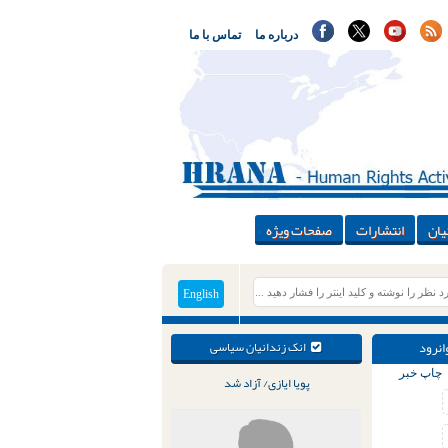
درباره ما
تماس با ما
یان
انتشارات
صفحات ویژه
English
انرود
انک زندانیان سیاسی
چاپ خبر
پویا ایازی/ آزاد شد