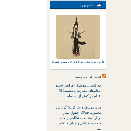
عکس روز
کارتون ماه: کودک-سرباز؛ کاری از مهتاب علینژاد
انتشارات مجموعه
چه کسانی مسئول افزایش شدید
اعدام‌های معترضان هستند؛ 40
اعدام در کمتر از سه ماه
میان موشک و سرکوب؛ گزارش
مجموعه فعالان حقوق بشر
درباره مخاصمه نظامی ایالات
متحده-اسرائیل و ایران منتشر
شد