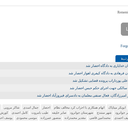
Forg
تـبط
 خدایاری به دادگاه احضار شد
ن فرهادی به دادگاه کیفری اهواز احضار شد
علی پورداراب پرونده قضایی تشکیل شد
ه سالکی جهت اجرای حکم حبس احضار شد
امیرزادگان، فعال صنفی معلمان به دادسرای فیروزآباد احضار شد
ابوبکر میناپاک
اتهام همکاری با احزاب کرد مخالف نظام
احضار
جمال اسدی
شاکر مرویی
 جوانرود
شهر سنندج
شهرستان جوانرود
صابر خلیفه
طیب بامروت
کامل احمدی
کورش
یف احمدی
محمدامین قاضی
مقدیر محمدزادە
منصور عمرزاده
موسی محمودی
یوسف اح