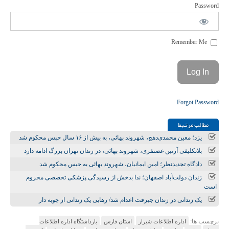
Password
Remember Me
Forgot Password
مطالب مرتـبط
یزد؛ معین محمدی‌دهج، شهروند بهائی، به بیش از ۱۶ سال حبس محکوم شد
بلاتکلیفی آرتین غضنفری، شهروند بهائی، در زندان تهران بزرگ ادامه دارد
دادگاه تجدیدنظر؛ امین ایمانیان، شهروند بهائی به حبس محکوم شد
زندان دولت‌آباد اصفهان؛ ندا بدخش از رسیدگی پزشکی تخصصی محروم
است
یک زندانی در زندان جیرفت اعدام شد/ رهایی یک زندانی از چوبه دار
برچسب ها:
اداره اطلاعات شیراز
استان فارس
بازداشتگاه اداره اطلاعات