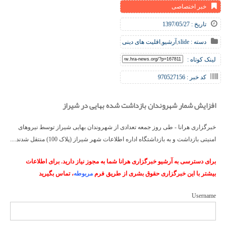
خبر اختصاصی
تاریخ : 1397/05/27
دسته :
slide
,
آرشیو
,
اقلیت های دینی
لینک کوتاه :
کد خبر : 970527156
افزایش شمار شهروندان بازداشت شده بهایی در شیراز
خبرگزاری هرانا - طی روز جمعه تعدادی از شهروندان بهایی شیراز توسط نیروهای
امنیتی بازداشت و به بازداشتگاه اداره اطلاعات شهر شیراز (پلاک 100) منتقل شدند....
برای دسترسی به آرشیو خبرگزاری هرانا شما به مجوز نیاز دارید. برای اطلاعات
بیشتر با این خبرگزاری حقوق بشری از طریق فرم
مربوطه
، تماس بگیرید
Username