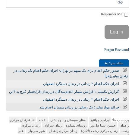
Remember Me
Forgot Password
مطالب مرتـبط
صدور حکم اعدام برای یک متهم در تهران/ اجرای حکم اعدام یک زندانی در
زندان بوئین‌زهرا
اجرای حکم اعدام ۲ زندانی در زندان دستگرد اصفهان
گزارش تکمیلی؛ افزایش شمار اعدام‌شدگان در زندان قزلحصار کرج به ۴ تن
اجرای حکم اعدام ۲ زندانی در زندان دستگرد اصفهان
جرائم مواد مخدر؛ یک زندانی در زندان سمنان اعدام شد
برچسب ها:
ابراهیم جهانتیغ
استان سیستان و بلوچستان
اعدام
بند 4 زندان مرکزی
زاهدان
حسین اسماعیل‌پور
روستای پسکوه
زندان سراوان
زندان مرکزی
رشت
زندان مرکزی رشت (لاکان)
زندان مرکزی زاهدان
شهر سراوان
علی