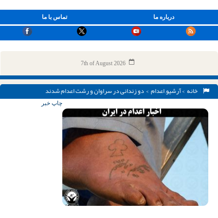
درباره ما
تماس با ما
7th of August 2026
خانه
>
آرشیو
,
اعدام
> دو زندانی در سراوان و رشت اعدام شدند
چاپ خبر