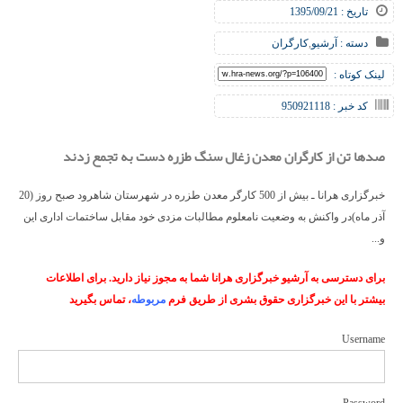
تاریخ : 1395/09/21
دسته :
آرشیو
,
کارگران
لینک کوتاه :
کد خبر : 950921118
صدها تن از کارگران معدن زغال سنگ طزره دست به تجمع زدند
خبرگزاری هرانا ـ بیش از 500 کارگر معدن طزره در شهرستان شاهرود صبح روز (20
آذر ماه)در واکنش به وضعیت نامعلوم مطالبات مزدی خود مقابل ساختمات اداری این
و...
برای دسترسی به آرشیو خبرگزاری هرانا شما به مجوز نیاز دارید. برای اطلاعات
بیشتر با این خبرگزاری حقوق بشری از طریق فرم
مربوطه
، تماس بگیرید
Username