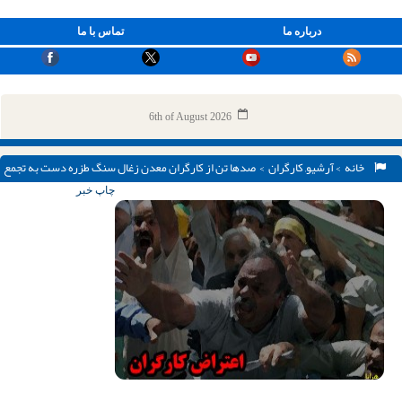
درباره ما
تماس با ما
6th of August 2026
خانه
>
آرشیو
,
کارگران
> صدها تن از کارگران معدن زغال سنگ طزره دست به تجمع
زدند
چاپ خبر