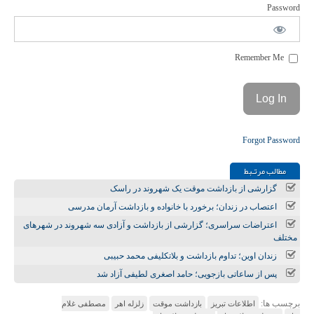
Password
Remember Me
Forgot Password
مطالب مرتـبط
گزارشی از بازداشت موقت یک شهروند در راسک
اعتصاب در زندان؛ برخورد با خانواده و بازداشت آرمان مدرسی
اعتراضات سراسری؛ گزارشی از بازداشت و آزادی سه شهروند در شهرهای
مختلف
زندان اوین؛ تداوم بازداشت و بلاتکلیفی محمد حبیبی
پس از ساعاتی بازجویی؛ حامد اصغری لطیفی آزاد شد
برچسب ها:
اطلاعات تبريز
بازداشت موقت
زلزله اهر
مصطفى غلام