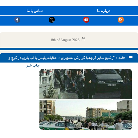
درباره ما
تماس با ما
8th of August 2026
خانه
>
آرشیو
,
سایر گروهها
,
گزارش تصویری
> مقابله پلیس با آب بازی در کرج و
دستگیری عامل فراخوان / تصاویر
چاپ خبر