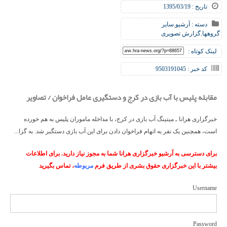
تاریخ : 1395/03/19
دسته :
آرشیو
,
سایر
گروهها
,
گزارش تصویری
لینک کوتاه :
کد خبر : 9503191045
مقابله پلیس با آب بازی در کرج و دستگیری عامل فراخوان / تصاویر
خبرگزاری هرانا ـ میتینگ آب بازی در کرج، با مداخله ماموران پلیس به هم خورده
است، همچنین یک نفر به اتهام فراخوان دادن برای این آب بازی دستگیر شد. به گزا...
برای دسترسی به آرشیو خبرگزاری هرانا شما به مجوز نیاز دارید. برای اطلاعات
بیشتر با این خبرگزاری حقوق بشری از طریق فرم
مربوطه
، تماس بگیرید
Username
Password