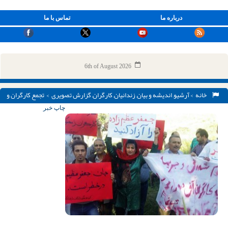
درباره ما
تماس با ما
6th of August 2026
خانه
>
آرشیو
,
اندیشه و بیان
,
زندانیان
,
کارگران
,
گزارش تصویری
> تجمع کارگران و
خانواده های آنان در پارک کودک سنندج / تصویر
چاپ خبر