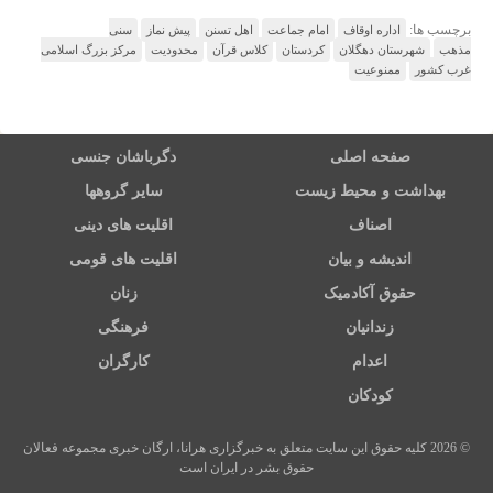
برچسب ها:
اداره اوقاف
امام جماعت
اهل تسنن
پیش نماز
سنی
مذهب
شهرستان دهگلان
کردستان
کلاس قرآن
محدودیت
مرکز بزرگ اسلامی
غرب کشور
ممنوعیت
صفحه اصلی
دگرباشان جنسی
بهداشت و محیط زیست
سایر گروهها
اصناف
اقلیت های دینی
اندیشه و بیان
اقلیت های قومی
حقوق آکادمیک
زنان
زندانیان
فرهنگی
اعدام
کارگران
کودکان
© 2026 کلیه حقوق این سایت متعلق به خبرگزاری هرانا، ارگان خبری مجموعه فعالان
حقوق بشر در ایران است