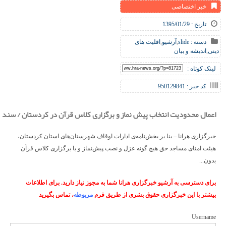
خبر اختصاصی
تاریخ : 1395/01/29
دسته :
slide
,
آرشیو
,
اقلیت های
دینی
,
اندیشه و بیان
لینک کوتاه :
کد خبر : 950129841
اعمال محدودیت انتخاب پیش نماز و برگزاری کلاس قرآن در کردستان / سند
خبرگزاری هرانا – بنا بر بخش‌نامه‌ی ادارات اوقاف شهرستان‌های استان کردستان،
هیئت امنای مساجد حق هیچ گونه عزل و نصب پیش‌نماز و یا برگزاری کلاس قرآن
بدون...
برای دسترسی به آرشیو خبرگزاری هرانا شما به مجوز نیاز دارید. برای اطلاعات
بیشتر با این خبرگزاری حقوق بشری از طریق فرم
مربوطه
، تماس بگیرید
Username