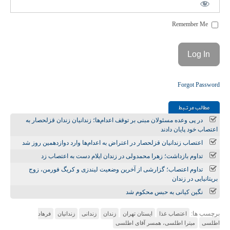
Remember Me
Forgot Password
مطالب مرتـبط
در پی وعده مسئولان مبنی بر توقف اعدام‌ها؛ زندانیان زندان قزلحصار به
اعتصاب خود پایان دادند
اعتصاب زندانیان قزلحصار در اعتراض به اعدام‌ها وارد دوازدهمین روز شد
تداوم بازداشت؛ زهرا محمدولی در زندان ایلام دست به اعتصاب زد
تداوم اعتصاب؛ گزارشی از آخرین وضعیت لیندزی و کریگ فورمن، زوج
بریتانیایی در زندان
نگین کیانی به حبس محکوم شد
برچسب ها:
اعتصاب غذا
ایستان تهران
زندان
زندانی
زندانیان
فرهاد
اطلسی
میترا اطلسی، همسر آقای اطلسی