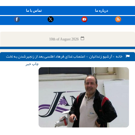
درباره ما
تماس با ما
10th of August 2026
خانه
>
آرشیو
,
زندانیان
> اعتصاب غذای فرهاد اطلسی بعد از زنجیرشدن به تخت
بیمارستان
چاپ خبر