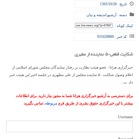
تاریخ : 1393/10/28
دسته :
آرشیو
,
اندیشه و بیان
لینک کوتاه :
کد خبر : 931028800
شکایت قطعی۵۰ نماینده از مطهری
خبرگزاری هرانا - عضو هیئت نظارت بر رفتار نمایندگان مجلس شورای اسلامی از
اعلام وصول شکایت ۵۰ نماینده مجلس از علی مطهری در جلسه اخیر این هیئت خبر
داد. ب...
برای دسترسی به آرشیو خبرگزاری هرانا شما به مجوز نیاز دارید. برای اطلاعات
بیشتر با این خبرگزاری حقوق بشری از طریق فرم
مربوطه
، تماس بگیرید
Username