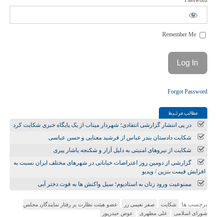
Password
Remember Me
Forgot Password
مطالب مرتـبط
در پی انتشار گزارشی انتقادی؛ شهردار میناب از یک پایگاه خبری شکایت کرد
شکایت دادستان بندر عباس از فرشید معنایی و حسن عباسی
شکایت از نیروهای امنیتی به دلیل آزار و شکنجه یاشار پیری
گزارشی از دومین روز اعتراضات خیابانی در شهرهای مختلف ایران نسبت به
افزایش قیمت بنزین / ویدیو
ممنوعیت ورود زنان به استادیوم؛ سیل واکنش ها به فوت دختر آبی
برچسب ها:
شکایت
صفر نعیمی زر
عضو هیئت نظارت بر رفتار نمایندگان مجلس
شورای اسلامی
علی مطهری
عوض حیدرپور