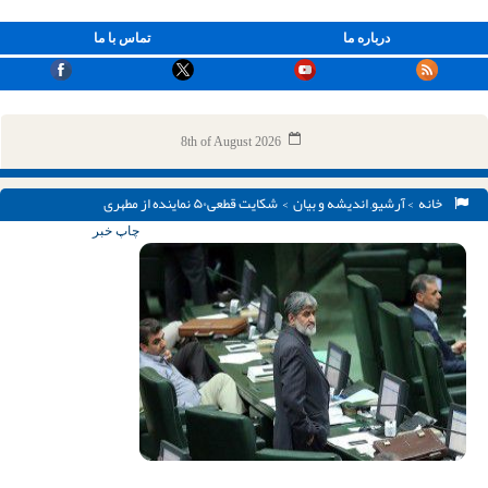
درباره ما
تماس با ما
8th of August 2026
خانه
>
آرشیو
,
اندیشه و بیان
> شکایت قطعی۵۰ نماینده از مطهری
چاپ خبر