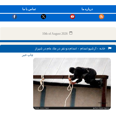
درباره ما
تماس با ما
10th of August 2026
خانه
>
آرشیو
,
اعدام
> اعدام دو نفر در ملاء عام در شیراز
چاپ خبر