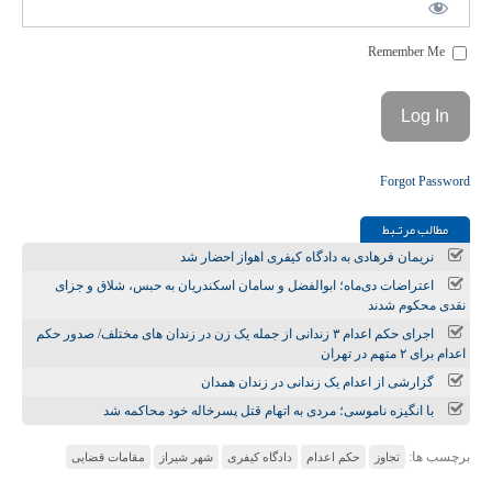
Remember Me
Forgot Password
مطالب مرتـبط
نریمان فرهادی به دادگاه کیفری اهواز احضار شد
اعتراضات دی‌ماه؛ ابوالفضل و سامان اسکندریان به حبس، شلاق و جزای
نقدی محکوم شدند
اجرای حکم اعدام ۳ زندانی از جمله یک زن در زندان‌ های مختلف/ صدور حکم
اعدام برای ۲ متهم در تهران
گزارشی از اعدام یک زندانی در زندان همدان
با انگیزه ناموسی؛ مردی به اتهام قتل پسرخاله خود محاکمه شد
برچسب ها:
تجاوز
حکم اعدام
دادگاه کیفری
شهر شیراز
مقامات قضایی