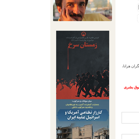
ران هرانا،
حقوق بشری