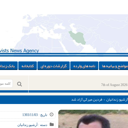
مواضع و بیانیه ها
نامه های وارده
گزارشات دوره ای
کتابخانه
بانک زندان
7th of August 2026
آرشیو
,
زندانیان
> فردین میرکی آزاد شد
تاریخ : 1393/11/03
دسته :
آرشیو
,
زندانیان