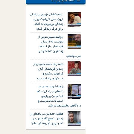
نامه پخشان عزیزی از زندان
اوین؛ «من آنی‌ام که برای
زندگی می‌میرم، نه آنکه
برای مرگ زندگی کنم»
روایت سهیل عربی از
سوئیت ۳۵ زندان
قزلحصار؛ «از اعدام
زندانیان تا شکنجه و
ضرب‌وشتم»
نامه رضا محمدحسینی از
زندان قزلحصار: آبان
فراموش نشده و
دادخواهی ادامه دارد
زهرا شهباز طبری در
نامه‌ای از زندان: حکم
اعدام من بر پایه‌ی
استنادات نادرست و
دادگاهی نمایشی صادر شد
مطلب احمدیان در نامه‌ای از
زندان: “هیچ‌گاه چنین درد
شدیدی را تجربه نکرده‌ام”