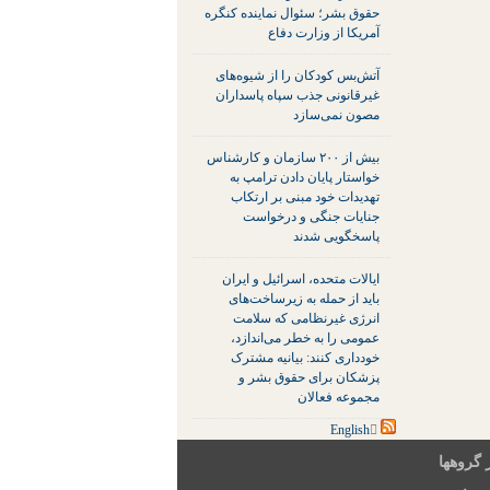
حقوق بشر؛ سئوال نماینده کنگره
آمریکا از وزارت دفاع
آتش‌بس کودکان را از شیوه‌های
غیرقانونی جذب سپاه پاسداران
مصون نمی‌سازد
بیش از ۲۰۰ سازمان و کارشناس
خواستار پایان دادن ترامپ به
تهدیدات خود مبنی بر ارتکاب
جنایات جنگی و درخواست
پاسخگویی شدند
ایالات متحده، اسرائیل و ایران
باید از حمله به زیرساخت‌های
انرژی غیرنظامی که سلامت
عمومی را به خطر می‌اندازد،
خودداری کنند: بیانیه مشترک
پزشکان برای حقوق بشر و
مجموعه فعالان
 گروهها