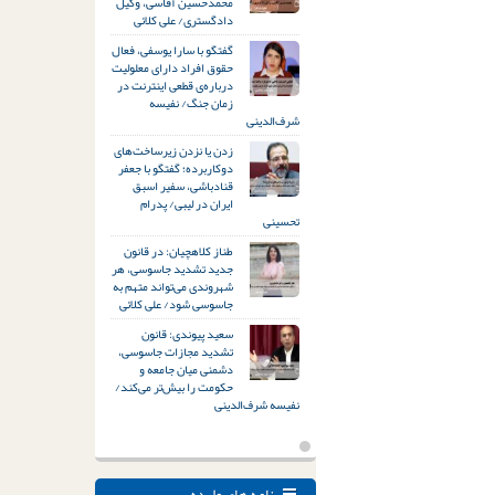
محمدحسین آقاسی، وکیل
دادگستری/ علی کلائی
گفتگو با سارا یوسفی، فعال
حقوق افراد دارای معلولیت
درباره‌ی قطعی اینترنت در
زمان جنگ/ نفیسه
شرف‌الدینی
زدن یا نزدن زیرساخت‌های
دوکاربرده؛ گفتگو با جعفر
قنادباشی، سفیر اسبق
ایران در لیبی/ پدرام
تحسینی
طناز کلاهچیان: در قانون
جدید تشدید جاسوسی، هر
شهروندی می‌تواند متهم به
جاسوسی شود/ علی کلائی
سعید پیوندی: قانون
تشدید مجازات جاسوسی،
دشمنی میان جامعه و
حکومت را بیش‌تر می‌کند/
نفیسه شرف‌الدینی
نامه های وارده