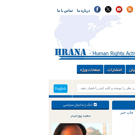
درباره ما
تماس با ما
یان
انتشارات
صفحات ویژه
English
انک زندانیان سیاسی
چاپ خبر
سعید پورحیدر