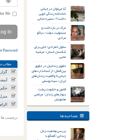
آیا می‌توان در جهانی
ناعادلانه زندگی خوبی
Remember Me
داشت؟/ سمیره حنائی
مرگ در بازداشت و
مسئولیت دولت/ دیاکو
مرادی
سلول انفرادی؛ جایی برای
ot Password
شکستن انسان/ مرضیه
محبی
مطالب مر
حقوق زندانیان در حقوق
بین‌الملل؛ از استانداردهای
گزارشی از 
جهانی تا واقعیت زندان‌های
ایران/ سینا یوسفی
آنیشا
قانون و خشونت پشت
حکم اعدا
دیوارهای زندان/ مرتضی
منزل 
هامونیان
الزام
مصاحبه ها
برچسب ها:
بررسی وضعیت زنان
زندانی؛ گفتگو با