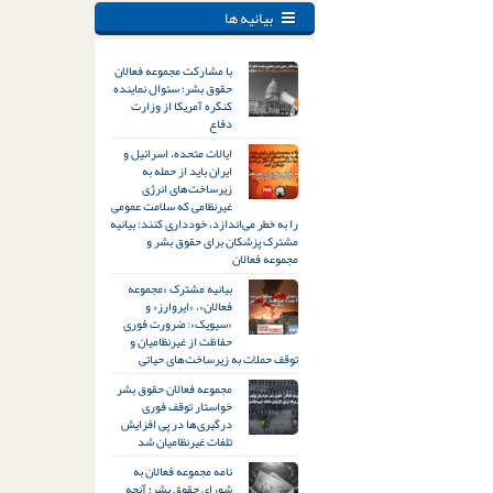
بیانیه ها
با مشارکت مجموعه فعالان
حقوق بشر؛ سئوال نماینده
کنگره آمریکا از وزارت
دفاع
ایالات متحده، اسرائیل و
ایران باید از حمله به
زیرساخت‌های انرژی
غیرنظامی که سلامت عمومی
را به خطر می‌اندازد، خودداری کنند: بیانیه
مشترک پزشکان برای حقوق بشر و
مجموعه فعالان
بیانیه مشترک «مجموعه
فعالان»، «ایروارز» و
«سیویک»: ضرورت فوری
حفاظت از غیرنظامیان و
توقف حملات به زیرساخت‌های حیاتی
مجموعه فعالان حقوق بشر
خواستار توقف فوری
درگیری‌ها در پی افزایش
تلفات غیرنظامیان شد
نامه مجموعه فعالان به
شورای حقوق بشر؛ آنچه