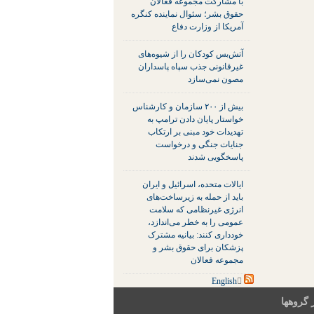
با مشارکت مجموعه فعالان
حقوق بشر؛ سئوال نماینده کنگره
آمریکا از وزارت دفاع
آتش‌بس کودکان را از شیوه‌های
غیرقانونی جذب سپاه پاسداران
مصون نمی‌سازد
بیش از ۲۰۰ سازمان و کارشناس
خواستار پایان دادن ترامپ به
تهدیدات خود مبنی بر ارتکاب
جنایات جنگی و درخواست
پاسخگویی شدند
ایالات متحده، اسرائیل و ایران
باید از حمله به زیرساخت‌های
انرژی غیرنظامی که سلامت
عمومی را به خطر می‌اندازد،
خودداری کنند: بیانیه مشترک
پزشکان برای حقوق بشر و
مجموعه فعالان
 گروهها