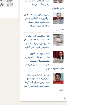
درباره‌ی قطعی اینترنت در
زمان جنگ/ نفیسه
گرگیج
نواز
شرف‌الدینی
زدن یا نزدن زیرساخت‌های
دوکاربرده؛ گفتگو با جعفر
قنادباشی، سفیر اسبق
ایران در لیبی/ پدرام
تحسینی
طناز کلاهچیان: در قانون
جدید تشدید جاسوسی، هر
شهروندی می‌تواند متهم به
جاسوسی شود/ علی کلائی
سعید پیوندی: قانون
تشدید مجازات جاسوسی،
دشمنی میان جامعه و
حکومت را بیش‌تر می‌کند/
نفیسه شرف‌الدینی
بررسی چرخش سیاست
کیفری به سمت توقیف و
مصادره‌ی اموال؛ گفتگو با
حسن اسدی‌زیدآبادی/ علی
کلائی