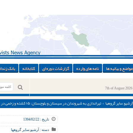
مواضع و بیانیه ها
نامه های وارده
گزارشات دوره ای
کتابخانه
بانک زندان
7th of August 2026
آرشیو
,
سایر گروهها
> تیراندازی به شهروندان در سیستان و بلوچستان: ۱۵ کشته و زخمی در کمتر از ۲ ماه
تاریخ : 1394/02/22
دسته :
آرشیو
,
سایر گروهها