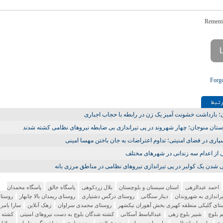
Forg
تـبط
؛ بازداشت خشونت آمیز یک زن در رابطه با حجاب اجباری
ان منوجان؛ چهار شهروند در پی تیراندازی بی ضابطه نیروهای نظامی کشته شدند
اری در فضای امنیتی؛ تداوم اعتراضات به جان باختن مهسا امینی
 از اعدام سه زندانی در شهرهای مختلف
شدن یک کولبر در پی تیراندازی نیروهای نظامی در مناطق مرزی بانه
احمد عبدالزهی
استان سیستان و بلوچستان
بلال زردکوهی
پاسگاه جالق
پاسگاه محمدان
یراندازی به شهروندان
دینار سنگانی
روستای درگس دشتیاری
روستای ریمدان بالا چابهار
روستا
تای گلیکی منطقه کهیری بخش آهوران نیکشهر
روستای محمدی سراوان
زهک آنلاین
سارا بامر
 بلوچ
شبیر بلوچ زهی
عبدالباسط آسکانی
کشته شدگان بلوچ به دست نیروهای امنیتی
کشته 
وچ
ماموران انتظامی
ماموران مرصاد
مجید فولادی
محمد بلوچ
منطقه نگور چابهار
مولانا