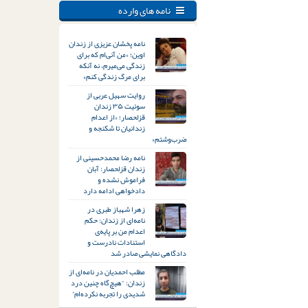
نامه های وارده
نامه پخشان عزیزی از زندان
اوین؛ «من آنی‌ام که برای
زندگی می‌میرم، نه آنکه
برای مرگ زندگی کنم»
روایت سهیل عربی از
سوئیت ۳۵ زندان
قزلحصار؛ «از اعدام
زندانیان تا شکنجه و
ضرب‌وشتم»
نامه رضا محمدحسینی از
زندان قزلحصار: آبان
فراموش نشده و
دادخواهی ادامه دارد
زهرا شهباز طبری در
نامه‌ای از زندان: حکم
اعدام من بر پایه‌ی
استنادات نادرست و
دادگاهی نمایشی صادر شد
مطلب احمدیان در نامه‌ای از
زندان: “هیچ‌گاه چنین درد
شدیدی را تجربه نکرده‌ام”