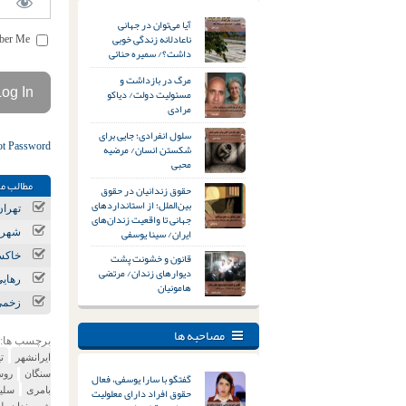
آیا می‌توان در جهانی
ناعادلانه زندگی خوبی
Remember Me
داشت؟/ سمیره حنائی
مرگ در بازداشت و
مسئولیت دولت/ دیاکو
مرادی
سلول انفرادی؛ جایی برای
ot Password
شکستن انسان/ مرضیه
محبی
مطالب مر
حقوق زندانیان در حقوق
بین‌الملل؛ از استانداردهای
تهران
جهانی تا واقعیت زندان‌های
ایران/ سینا یوسفی
شهرست
قانون و خشونت پشت
خاکسپ
دیوارهای زندان/ مرتضی
رهایی
هامونیان
زخمی 
مصاحبه ها
برچسب ها:
ایرانشهر
ت
سنگان
روس
گفتگو با سارا یوسفی، فعال
حقوق افراد دارای معلولیت
بامری
سلیم
شهروندان بل