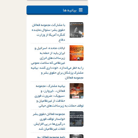
بیانیه ها
با مشارکت مجموعه فعالان
حقوق بشر؛ سئوال نماینده
کنگره آمریکا از وزارت
دفاع
ایالات متحده، اسرائیل و
ایران باید از حمله به
زیرساخت‌های انرژی
غیرنظامی که سلامت عمومی
را به خطر می‌اندازد، خودداری کنند: بیانیه
مشترک پزشکان برای حقوق بشر و
مجموعه فعالان
بیانیه مشترک «مجموعه
فعالان»، «ایروارز» و
«سیویک»: ضرورت فوری
حفاظت از غیرنظامیان و
توقف حملات به زیرساخت‌های حیاتی
مجموعه فعالان حقوق بشر
خواستار توقف فوری
درگیری‌ها در پی افزایش
تلفات غیرنظامیان شد
نامه مجموعه فعالان به