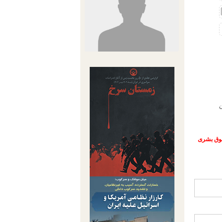
ن
حقوق بشری