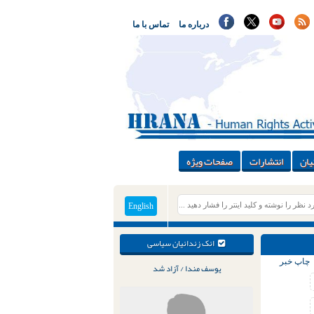
درباره ما
تماس با ما
یان
انتشارات
صفحات ویژه
English
انک زندانیان سیاسی
چاپ خبر
یوسف مندا / آزاد شد