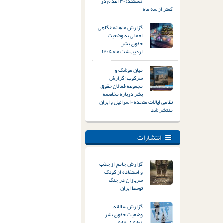
هستند؛ ۴۰ اعدام در
کمتر از سه ماه
گزارش ماهانه؛ نگاهی
اجمالی به وضعیت
حقوق بشر –
اردیبهشت ماه ۱۴۰۵
میان موشک و
سرکوب؛ گزارش
مجموعه فعالان حقوق
بشر درباره مخاصمه
نظامی ایالات متحده-اسرائیل و ایران
منتشر شد
انتشارات
گزارش جامع از جذب
و استفاده از کودک
سربازان در جنگ
توسط ایران
گزارش سالانه
وضعیت حقوق بشر
&#۸۲۱۱; ۲۰۱۴