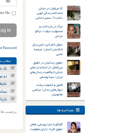
آیا می‌توان در جهانی
ناعادلانه زندگی خوبی
Remember Me
داشت؟/ سمیره حنائی
مرگ در بازداشت و
مسئولیت دولت/ دیاکو
مرادی
سلول انفرادی؛ جایی برای
ot Password
شکستن انسان/ مرضیه
محبی
مطالب مر
حقوق زندانیان در حقوق
بین‌الملل؛ از استانداردهای
یک شه
جهانی تا واقعیت زندان‌های
ایران/ سینا یوسفی
دو نوجوان ۱۶ ساله د
قانون و خشونت پشت
عامل
دیوارهای زندان/ مرتضی
ممان
هامونیان
بازدا
مصاحبه ها
برچسب ها:
گفتگو با سارا یوسفی، فعال
حقوق افراد دارای معلولیت