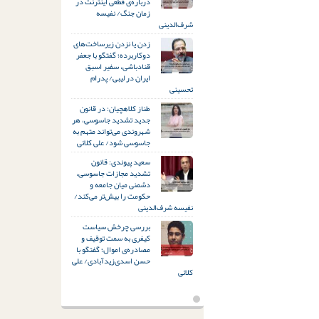
درباره‌ی قطعی اینترنت در
زمان جنگ/ نفیسه
شرف‌الدینی
زدن یا نزدن زیرساخت‌های
دوکاربرده؛ گفتگو با جعفر
قنادباشی، سفیر اسبق
ایران در لیبی/ پدرام
تحسینی
طناز کلاهچیان: در قانون
جدید تشدید جاسوسی، هر
شهروندی می‌تواند متهم به
جاسوسی شود/ علی کلائی
سعید پیوندی: قانون
تشدید مجازات جاسوسی،
دشمنی میان جامعه و
حکومت را بیش‌تر می‌کند/
نفیسه شرف‌الدینی
بررسی چرخش سیاست
کیفری به سمت توقیف و
مصادره‌ی اموال؛ گفتگو با
حسن اسدی‌زیدآبادی/ علی
کلائی