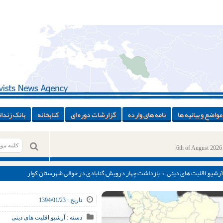
مواضع و بیانیه ها
نامه های وارده
گزارشات دوره ای
کتابخانه
بانک زندان
6th of August 2026
آرشیو
,
اقلیت های دینی
> بازداشت چهار درویش گنابادی در حوالی شهرستان کوار
تاریخ : 1394/01/23
دسته :
آرشیو
,
اقلیت های دینی