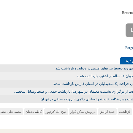
Forg
تـبط
روند توسط نیروهای امنیتی در دیواندره بازداشت شد
ر اشنویه بازداشت شدند
ان جراحت یک محیطبان در استان فارس بازداشت شدند
عت از برگزاری نشست معلمان در شهرضا؛ بازداشت جمعی و ضبط وسایل شخصی
شت مدیر «کافه کاریز» و تعطیلی دائمی این واحد صنفی در تهران
بازداشت
حمید آرایش
دراویش ساکن کوار
ذبیح الله کردپور
کاظم دهقان
محمد علی دهقا