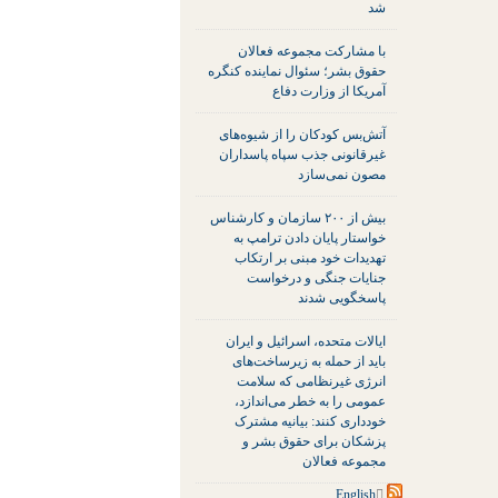
شد
با مشارکت مجموعه فعالان
حقوق بشر؛ سئوال نماینده کنگره
آمریکا از وزارت دفاع
آتش‌بس کودکان را از شیوه‌های
غیرقانونی جذب سپاه پاسداران
مصون نمی‌سازد
بیش از ۲۰۰ سازمان و کارشناس
خواستار پایان دادن ترامپ به
تهدیدات خود مبنی بر ارتکاب
جنایات جنگی و درخواست
پاسخگویی شدند
ایالات متحده، اسرائیل و ایران
باید از حمله به زیرساخت‌های
انرژی غیرنظامی که سلامت
عمومی را به خطر می‌اندازد،
خودداری کنند: بیانیه مشترک
پزشکان برای حقوق بشر و
مجموعه فعالان