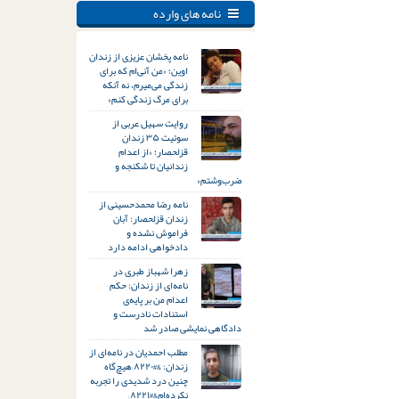
نامه های وارده
نامه پخشان عزیزی از زندان
اوین؛ «من آنی‌ام که برای
زندگی می‌میرم، نه آنکه
برای مرگ زندگی کنم»
روایت سهیل عربی از
سوئیت ۳۵ زندان
قزلحصار؛ «از اعدام
زندانیان تا شکنجه و
ضرب‌وشتم»
نامه رضا محمدحسینی از
زندان قزلحصار: آبان
فراموش نشده و
دادخواهی ادامه دارد
زهرا شهباز طبری در
نامه‌ای از زندان: حکم
اعدام من بر پایه‌ی
استنادات نادرست و
دادگاهی نمایشی صادر شد
مطلب احمدیان در نامه‌ای از
زندان: &#۸۲۲۰;هیچ‌گاه
چنین درد شدیدی را تجربه
نکرده‌ام&#۸۲۲۱;