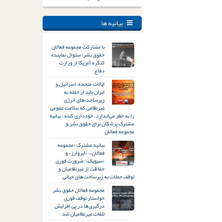
بیانیه ها
با مشارکت مجموعه فعالان
حقوق بشر؛ سئوال نماینده
کنگره آمریکا از وزارت
دفاع
ایالات متحده، اسرائیل و
ایران باید از حمله به
زیرساخت‌های انرژی
غیرنظامی که سلامت عمومی
را به خطر می‌اندازد، خودداری کنند: بیانیه
مشترک پزشکان برای حقوق بشر و
مجموعه فعالان
بیانیه مشترک «مجموعه
فعالان»، «ایروارز» و
«سیویک»: ضرورت فوری
حفاظت از غیرنظامیان و
توقف حملات به زیرساخت‌های حیاتی
مجموعه فعالان حقوق بشر
خواستار توقف فوری
درگیری‌ها در پی افزایش
تلفات غیرنظامیان شد