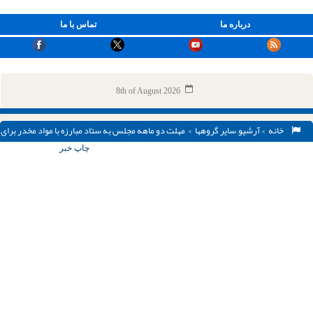
درباره ما
تماس با ما
8th of August 2026
خانه
>
آرشیو
,
سایر گروهها
> مهلت دو ماهه مجلس به ستاد مبارزه با مواد مخدر برای
ارائه گزارش عملکرد
چاپ خبر