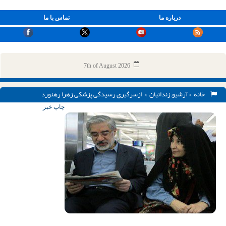
درباره ما
تماس با ما
7th of August 2026
خانه
>
آرشیو
,
زندانیان
> ازسرگیری رسیدگی پزشکی زهرا رهنورد
چاپ خبر