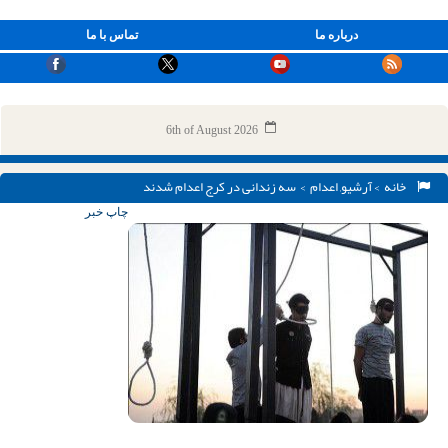
درباره ما
تماس با ما
6th of August 2026
خانه
>
آرشیو
,
اعدام
> سه زندانی در کرج اعدام شدند
چاپ خبر