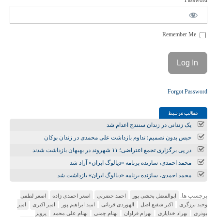
Password
Remember Me
Forgot Password
مطالب مرتـبط
یک زندانی در زندان سنندج اعدام شد
حبس بدون تصمیم؛ تداوم بازداشت علی محمدی در زندان بوکان
در پی برگزاری تجمع اعتراضی؛ ۱۱ شهروند در بهبهان بازداشت شدند
محمد احمدی، سازنده برنامه «دیالوگ ایران» آزاد شد
محمد احمدی، سازنده برنامه «دیالوگ ایران» بازداشت شد
برچسب ها:
ابوالفضل بخشی پور
احمد حضرتی
اصغر احمدی زاده
اصغر لطفی
وحید برزگری
اکبر شفیع اصل
الهوردی قربانی
امید ابراهیم پور
امیر اکبری
امیر
بوذری
بهراد خدایاری
بهرام فراوان
بهنام چمنی
بهنام علی محمد
پرویز