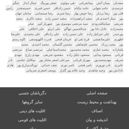
سعدیان
پیمان آتش
پیمانقربانی
تقی مولوی
جعفر پوربیگ
جمال انداز
چنگیز
خرسندی
حامد شهابی
حامد نیکنام
حسن زادباقر
حسن قنبری
حسینمقتدر
رامین
قلی پور
رضا بردبار
رضا خوش بهار
رضا شیری
رضا صمصامی
سامان جهان
پور
ستار احمدی فر
سعید ابراهیمزاده
سعید حسن زاده
سعید ذاکری
سعید
شریفی
سیامکلندرودی
سید مرتضی موسوی پور
شهریار کبیر
صابر
محمدزاده
عادل دانا پور
عبدالحسین تنهاگو
علی ابرلو
علی اخلاقی
علی
پورحیدر
علی جبرائیل زاده
علی حسن زاده
علی زادباقر
علی محمدی
علیرضا
اظهری
علیرضانقشی
فرخ تقی لو
فرمان فتحی
قدرت اللهیوسفی
کاوه رستم
پور
مجید زیرک
محسن علیشاهی
محسن گلستان
محمد احمدی
محمد
پاشازاده
محمد خبازی
محمد محمدپور
محمداسماعیلی
مرتضی صباغ
مرتضی
قربانی
مسعود پیدایی
مسعود جلیل زاده
مقصود شریفی
مهدی زارع
مهدی
شریف
مهدیمحمدپور
مهریار قربانی
میرعلی اصغر مختار پور
میکائیل عباسی
نادر
عامری
نادر نوروزی
ناصر فتحی
ناصر نوری
نجف خندانی
نورالدینزارع پور
هادی
دادادش پور
وحید شاهدی
وحید غلام پور گلزار
یوسف اصغری شربیانی
صفحه اصلی
دگرباشان جنسی
بهداشت و محیط زیست
سایر گروهها
اصناف
اقلیت های دینی
اندیشه و بیان
اقلیت های قومی
حقوق آکادمیک
زنان