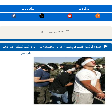
درباره ما
تماس با ما
8th of August 2026
خانه
>
آرشیو
,
اقلیت های ملی
> هرانا؛ اسامی ۸۵ تن از بازداشت شدگان اعتراضات
تبریز
چاپ خبر