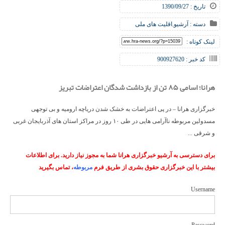
تاریخ : 1390/09/27
دسته :
آرشیو
,
اقلیت های ملی
لینک کوتاه :
کد خبر : 900927620
هرانا؛ اسامی ۸۵ تن از بازداشت شدگان اعتراضات تبریز
خبرگزاری هرانا – در پی اعتراضات به خشک شدن دریاچه ارومیه و بی توجهی
مسدولین مربوطه ناآرامی هایی در طی ۱۰ روز در مراکز استان های آذربایجان غربی
و شرقی ...
برای دسترسی به آرشیو خبرگزاری هرانا شما به مجوز نیاز دارید. برای اطلاعات
بیشتر با این خبرگزاری حقوق بشری از طریق فرم
مربوطه
، تماس بگیرید
Username