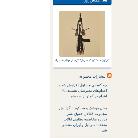
عکس روز
کارتون ماه: کودک-سرباز؛ کاری از مهتاب علینژاد
انتشارات مجموعه
چه کسانی مسئول افزایش شدید
اعدام‌های معترضان هستند؛ 40
اعدام در کمتر از سه ماه
میان موشک و سرکوب؛ گزارش
مجموعه فعالان حقوق بشر
درباره مخاصمه نظامی ایالات
متحده-اسرائیل و ایران منتشر
شد