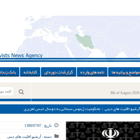
مواضع و بیانیه ها
نامه های وارده
گزارشات دوره ای
کتابخانه
بانک زندان
8th of August 2026
آرشیو
,
اقلیت های دینی
> محکومیت ژینوس سبحانی به دوسال حبس تعزیری
تاریخ : 1389/07/07
دسته :
آرشیو
,
اقلیت های دینی