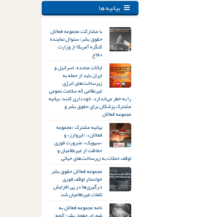
بیانیه ها
با مشارکت مجموعه فعالان
حقوق بشر؛ سئوال نماینده
کنگره آمریکا از وزارت
دفاع
ایالات متحده، اسرائیل و
ایران باید از حمله به
زیرساخت‌های انرژی
غیرنظامی که سلامت عمومی
را به خطر می‌اندازد، خودداری کنند: بیانیه
مشترک پزشکان برای حقوق بشر و
مجموعه فعالان
بیانیه مشترک «مجموعه
فعالان»، «ایروارز» و
«سیویک»: ضرورت فوری
حفاظت از غیرنظامیان و
توقف حملات به زیرساخت‌های حیاتی
مجموعه فعالان حقوق بشر
خواستار توقف فوری
درگیری‌ها در پی افزایش
تلفات غیرنظامیان شد
نامه مجموعه فعالان به
شورای حقوق بشر؛ آنچه