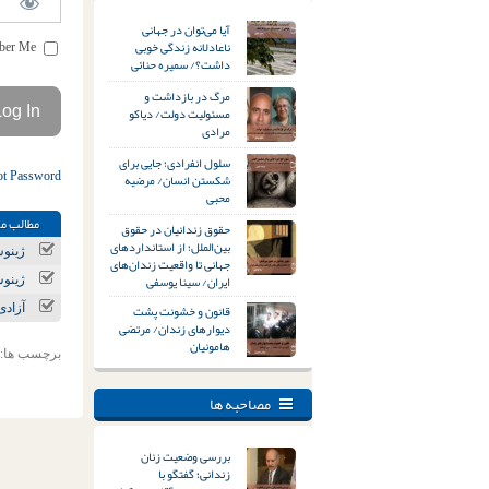
آیا می‌توان در جهانی
ناعادلانه زندگی خوبی
Remember Me
داشت؟/ سمیره حنائی
مرگ در بازداشت و
مسئولیت دولت/ دیاکو
مرادی
سلول انفرادی؛ جایی برای
ot Password
شکستن انسان/ مرضیه
محبی
مطالب مر
حقوق زندانیان در حقوق
بین‌الملل؛ از استانداردهای
ژینوس
جهانی تا واقعیت زندان‌های
ایران/ سینا یوسفی
ژینوس
قانون و خشونت پشت
آزادی
دیوارهای زندان/ مرتضی
هامونیان
برچسب ها:
مصاحبه ها
بررسی وضعیت زنان
زندانی؛ گفتگو با