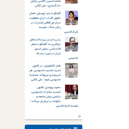
محمدحسین آقاسی، وکیل
دادگستری/ علی کلائی
گفتگو با سارا یوسفی، فعال
حقوق افراد دارای معلولیت
درباره‌ی قطعی اینترنت در
زمان جنگ/ نفیسه
شرف‌الدینی
زدن یا نزدن زیرساخت‌های
دوکاربرده؛ گفتگو با جعفر
قنادباشی، سفیر اسبق
ایران در لیبی/ پدرام
تحسینی
طناز کلاهچیان: در قانون
جدید تشدید جاسوسی، هر
شهروندی می‌تواند متهم به
جاسوسی شود/ علی کلائی
سعید پیوندی: قانون
تشدید مجازات جاسوسی،
دشمنی میان جامعه و
حکومت را بیش‌تر می‌کند/
نفیسه شرف‌الدینی
نامه های وارده