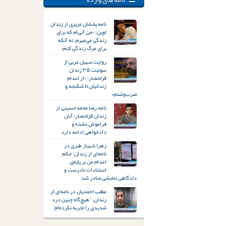
نامه پخشان عزیزی از زندان
اوین؛ «من آنی‌ام که برای
زندگی می‌میرم، نه آنکه
برای مرگ زندگی کنم»
روایت سهیل عربی از
سوئیت ۳۵ زندان
قزلحصار؛ «از اعدام
زندانیان تا شکنجه و
ضرب‌وشتم»
نامه رضا محمدحسینی از
زندان قزلحصار: آبان
فراموش نشده و
دادخواهی ادامه دارد
زهرا شهباز طبری در
نامه‌ای از زندان: حکم
اعدام من بر پایه‌ی
استنادات نادرست و
دادگاهی نمایشی صادر شد
مطلب احمدیان در نامه‌ای از
زندان: “هیچ‌گاه چنین درد
شدیدی را تجربه نکرده‌ام”