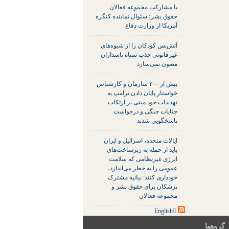
با مشارکت مجموعه فعالان
حقوق بشر؛ سئوال نماینده کنگره
آمریکا از وزارت دفاع
آتش‌بس کودکان را از شیوه‌های
غیرقانونی جذب سپاه پاسداران
مصون نمی‌سازد
بیش از ۲۰۰ سازمان و کارشناس
خواستار پایان دادن ترامپ به
تهدیدات خود مبنی بر ارتکاب
جنایات جنگی و درخواست
پاسخگویی شدند
ایالات متحده، اسرائیل و ایران
باید از حمله به زیرساخت‌های
انرژی غیرنظامی که سلامت
عمومی را به خطر می‌اندازد،
خودداری کنند: بیانیه مشترک
پزشکان برای حقوق بشر و
مجموعه فعالان
 گروهها