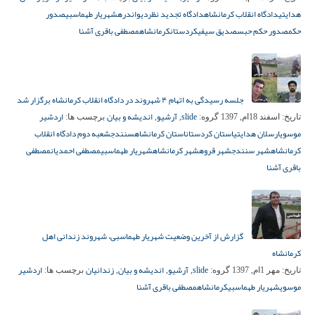
هدایتی
دادگاه انقلاب کرمانشاه
دادگاه تجدید نظر
دیواندره
شهریار طهماسبی
صدور
حکم
صدور حکم حبس
صدیق سیفی
کردستان
کرمانشاه
مصطفی باقری آشنا
جلسه رسیدگی به اتهام ۴ شهروند در دادگاه انقلاب کرمانشاه برگزار شد
slide
آرشیو
اندیشه و بیان
اردشیر
تاریخ:
اسفند 18ام, 1397
گروه:
,
,
برچسب ها:
موسوی
ارسلان هدایتی
استان کردستان
استان کرمانشاه
سنندج
شعبه دوم دادگاه انقلاب
کرمانشاه
شهر سنندج
شهر قروه
شهر کرمانشاه
شهریار طهماسبی
مصطفی احمدیان
مصطفی
باقری آشنا
گزارش از آخرین وضعیت شهریار طهماسبی، شهروند زندانی اهل
کرمانشاه
slide
آرشیو
اندیشه و بیان
زندانیان
اردشیر
تاریخ:
مهر 1ام, 1397
گروه:
,
,
,
برچسب ها:
موسوی
شهریار طهماسبی
کرمانشاه
مصطفی باقری آشنا