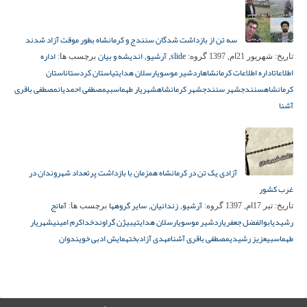
سه تن از بازداشت شدگان سنندج و کرمانشاه بطور موقت آزاد شدند
slide
آرشیو
اندیشه و بیان
اداره
تاریخ:
شهریور 21ام, 1397
گروه:
,
,
برچسب ها:
اطلاعات
اداره اطلاعات کرمانشاه
اردشیر موسوی
ارسلان هدایتی
استان کردستان
استان
کرمانشاه
سنندج
شهر سنندج
شهر کرمانشاه
شهریار طهماسبی
مصطفی احمدیان
مصطفی باقری
آشنا
آزادی یک تن در کرمانشاه همزمان با بازداشت پرتعداد شهروندان در
غرب کشور
آرشیو
زندانیان
سایر گروهها
آمانج
تاریخ:
تیر 17ام, 1397
گروه:
,
,
برچسب ها:
رشیدی
ابوالفضل جعفری
اردشیر موسوی
ارسلان هدایتی
بیژن گراوند
خداکرم امینی
شهریار
طهماسبی
عزیز رشیدی
مصطفی باقری آشنا
مهدی آزادبخت
همایش ادبی خویندوان