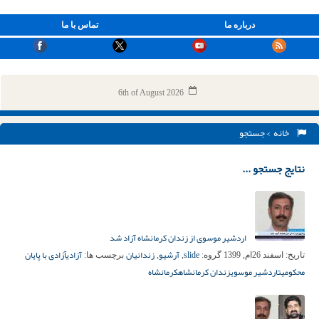
درباره ما
تماس با ما
6th of August 2026
خانه
> جستجو
نتایج جستجو ...
اردشیر موسوی از زندان کرمانشاه آزاد شد
slide
آرشیو
زندانیان
آزادی
آزادی با پایان
تاریخ:
اسفند 26ام, 1399
گروه:
,
,
برچسب ها:
محکومیت
اردشیر موسوی
زندان کرمانشاه
کرمانشاه