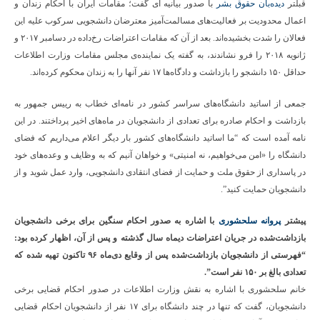
قبلتر
دیده‌بان حقوق بشر
با صدور بیانیه ای گفت؛ مقامات ایران با احکام زندان و
اعمال محدودیت بر فعالیت
های مسالمت
آمیز معترضان دانشجویی سرکوب علیه این
فعالان را شدت بخشیده
اند. بعد از آن که مقامات اعتراضات رخ
داده در دسامبر ۲۰۱۷ و
ژانویه ۲۰۱۸ را فرو نشاندند، به گفته
یک نماینده
ی مجلس مقامات وزارت اطلاعات
حداقل ۱۵۰ دانشجو را بازداشت و دادگاه
ها ۱۷ نفر آنها را به زندان محکوم کرده
اند.
جمعی از اساتید دانشگاه‌های سراسر کشور در نامه‌ای خطاب به رییس جمهور به
بازداشت و احکام صادره برای تعدادی از دانشجویان در ماه‌های اخیر پرداختند. در این
نامه آمده است که “ما اساتید دانشگاه‌های کشور بار دیگر اعلام می‌داریم که فضای
دانشگاه را «امن می‌خواهیم، نه امنیتی» و خواهان آنیم که به وظایف و وعده‌های خود
در پاسداری از حقوق ملت و حمایت از فضای انتقادی دانشجویی، وارد عمل شوید و از
دانشجویان حمایت کنید”.
پیشتر
پروانه سلحشوری
با اشاره به صدور احکام سنگین برای برخی دانشجویان
بازداشت‌شده در جریان اعتراضات دیماه سال گذشته و پس از آن، اظهار کرده بود:
“فهرستی از دانشجویان بازداشت‌شده پس از وقایع دی‌ماه ۹۶ تاکنون تهیه شده که
تعدادی بالغ بر ۱۵۰ نفر است”.
خانم سلحشوری با اشاره به نقش وزارت اطلاعات در صدور احکام قضایی برخی
دانشجویان، گفت که تنها در چند دانشگاه برای ۱۷ نفر از دانشجویان احکام قضایی