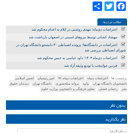
Share
Twitter
Facebook
مطالب مرتـبط
اعتراضات دی‌ماه؛ مهدی روشنی در ایلام به اعدام محکوم شد
مهشاد کشانی توسط نیروهای امنیتی در اصفهان بازداشت شد
اعتراضات در دانشگاه‌ها؛ پرونده انضباطی ۳۰ دانشجو دانشگاه تهران در
شورای انضباطی بررسی شد
اعتراضات دی‌ماه ۱۴۰۴؛ داود عباسی به حبس محکوم شد
فردین جوانبخت با تودیع وثیقه آزاد شد
برچسب ها:
اعتراضات دیماه
اعتراضات دیماه ۹۶
امیر رئیسیان
انجمن اسلامی
دانشجویان دانشگاه تهران
بیانیه
پروانه سلحشوری
دانشگاه تهران
دیده‌بان حقوق
بشر
رحمانی فضلی
معاون فرهنگی و دانشجویی وزارت علوم
بدون نظر
نظر بگذارید
نـــام (لازم)