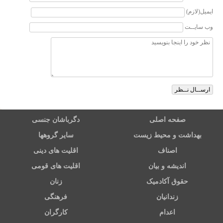
ایمیل(لازم)
وب سایــت
صفحه اصلی
دگرباشان جنسی
بهداشت و محیط زیست
سایر گروهها
اصناف
اقلیت های دینی
اندیشه و بیان
اقلیت های قومی
حقوق آکادمیک
زنان
زندانیان
فرهنگی
اعدام
کارگران