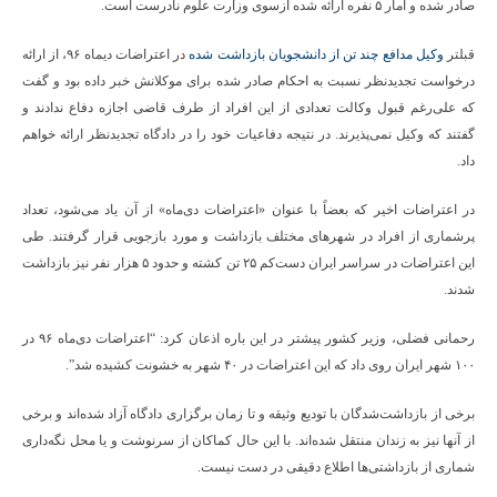
صادر شده و آمار ۵ نفره ارائه شده ازسوی وزارت علوم نادرست است.
قبلتر
وکیل مدافع چند تن از دانشجویان بازداشت شده
در اعتراضات دیماه ۹۶، از ارائه
درخواست تجدیدنظر نسبت به احکام صادر شده برای موکلانش خبر داده بود و گفت
که علی‌رغم قبول وکالت تعدادی از این افراد از طرف قاضی اجازه دفاع ندادند و
گفتند که وکیل نمی‌پذیرند. در نتیجه دفاعیات خود را در دادگاه تجدیدنظر ارائه خواهم
داد.
در اعتراضات اخیر که بعضاً با عنوان «اعتراضات دی‌ماه» از آن یاد می‌شود، تعداد
پرشماری از افراد در شهرهای مختلف بازداشت و مورد بازجویی قرار گرفتند. طی
این اعتراضات در سراسر ایران دست‌کم ۲۵ تن کشته و حدود ۵ هزار نفر نیز بازداشت
شدند.
رحمانی فضلی، وزیر کشور پیشتر در این باره اذعان کرد: “اعتراضات دی‌ماه ۹۶ در
۱۰۰ شهر ایران روی داد که این اعتراضات در ۴۰ شهر به خشونت کشیده شد”.
برخی از بازداشت‌شدگان با تودیع وثیقه و تا زمان برگزاری دادگاه آزاد شده‌اند و برخی
از آنها نیز به زندان منتقل شده‌اند. با این حال کماکان از سرنوشت و یا محل نگه‌داری
شماری از بازداشتی‌ها اطلاع دقیقی در دست نیست.