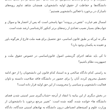
دانشگاه‌ها و حفاظت از حقوق اولیه دانشجویان، همچنان شاهد تداوم رویه‌های
نامبارک در برخورد با فعالین دانشجویی هستیم”.
امسال هم عبارت “نقص در پرونده” تنها پاسخی است که پس از احضار ها و سوال و
جواب‌های بسیار نصیب تعدادی از رتبه‌های برتر کنکور کارشناسی ارشد شده است.
مگر نه این‌که بر طبق قانون اساسی، حق تحصیل برای همه ملت فارغ از هرگونه باور
و عقیده به یکسان وجود دارد؟
تا کی باید شاهد اجرای گزینشی اصول قانون‌اساسی در خصوص حقوق ملت و
جمهوریت نظام باشیم؟
به راستی کدام دادگاه صالحی و به استناد کدام قانون این دانشجویان را از حق ادامه
تحصیل محروم کرده، آنان را برای حضور در دانشگاه فاقد صلاحیت دانسته و تاوان
فعالیت دانشجویی و سیاسی را محرومیت از این حق اولیه قرار داده است؟
در بخش دیگری از این بیانیه با انتقاد از آن‌چه «شتاب‌گیری سیر امنیتی شدن فضای
دانشگاه ها» خوانده شده، گفته شده است: “تغییر مرجع برخورد با دانشجویان از
وزارت علوم و کمیته‌های انضباطی درون دانشگاه به نهادهای امنیتی چندگانه، دادگاه