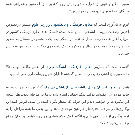
سوی اصلاح و عبور از شرایط دشوار پیش روی کشور، جز با حضور و همراهی همه
نخبگان و دلسوزان آن، میسر نخواهد بود”.
لازم به یادآوری است که
معاون فرهنگی و دانشجویی وزارت علوم
پیشتر درخصوص
آخرین وضعیت پرونده دانشجویان بازداشت شده دانشگاه‌های علوم پزشکی کشور در
جریان اعتراضات دی‌ماه سال گذشته، از محکومیت یک دانشجو در سمنان به حضور
در نماز جمعه به مدت دو سال و محکومیت یک دانشجوی دیگر در بندرعباس به حبس
خبر داد.
گفتنی است که پیش‌تر
معاون فرهنگی دانشگاه تهران
از تعیین تکلیف نهایی ۴۵
دانشجوی بازداشتی وقایع دی‌ماه سال گذشته تا پایان شهریورماه جاری خبر داده بود.
همچنین
امیر رئیسیان وکیل دانشجویان بازداشتی دی ماه
گفته بود که “من دیدم که
خانم مولاوردی گفته‌اند دولت پیگیری‌هایی انجام داده و ما در مرحله تجدیدنظر نتیجه
این پیگیری‌ها را خواهیم دید و این حرف یک مقدار نگران‌کننده‌تر است. فرض کنید این
پیگیری‌ها در مرحله تجدیدنظر هم هیچ نتیجه‌ای ندهد و این یعنی ما همه مراحل را به
امید پیگیری از دست می‌دهیم و آنگاه با یک حکم قطعی روبرو خواهیم بود و آن موقع
چکار می‌شود کرد؟”