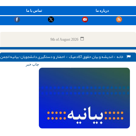
درباره ما
تماس با ما
9th of August 2026
خانه
>
اندیشه و بیان
,
حقوق آکادمیک
> احضار و دستگیری دانشجویان؛ بیانیه انجمن
اسلامی دانشجویان دانشگاه تهران و علوم پزشکی تهران
چاپ خبر