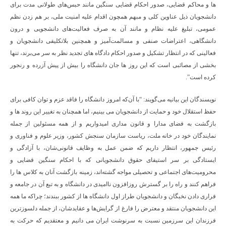
ها و محاکم قضایی، صدور احکام قضایی سنگین مانند حبس‌های طولانی مدت برای
دانشجویان ذیل عناوین کلی و مبهم همچون اقدام علیه امنیت ملی، بر هم زدن نظم
عمومی، تبلیغ علیه نظام و مانند آن به صرف فعالیت‌های دانشجویی و درون
دانشگاهی، اعتراضات صنفی و مسالمت‌آمیز و همچنین بلاتکلیفی دانشجویان و
فعالینی که در انتظار تشکیل و صدور احکام دادگاه های تجدید نظر به سر می‌برند، تنها
بخشی از مصائبی است که این روز ها جان دانشگاه را بیش از پیش آزرده و رنجور
کرده است”.
نویسندگان این بیانیه می‌گویند: “با آن‌که امروز دانشگاه را فاقد عزم و توان کافی برای
حفظ استقلال خود و حمایت از دانشجویان می بینیم، اما همچنان به تغییر این روند ها و
بازگشت به فضای مدارا و قانون مداری امیدواریم و از همه مسئولین از جمله
نمایندگان خود در خانه ملت، ریاست سازمان سنجش کشور، وزیر علوم و فناوری و
رئیس جمهور، انتظار داریم که ضمن عمل به وظایف قانونی‌شان، با آزادگی و
ایستادگی بر سر استیفای حقوق دانشجویانی که با احکام سنگین قضایی و
محرومیت‌های اجتماعی و تحصیلی مواجه گشته‌اند، زمینه بازگشت آنان به کلاس ها را
فراهم کنند و راه را بر گسترش روزافزون ناامیدی در دانشگاه و به تبع آن در جامعه و
فراری دادن نخبگان و دانشجویان طراز اول دانشگاه ها از کشور ببندند؛ چراکه ما همه
این دانشجویان منتقد و معترض را فارغ از گرایش‌ها و عقایدشان، از جمله دلسوزترین
فرزندان این سرزمین نسبت به سرنوشت ایران می دانیم و معتقدیم که حرکت به