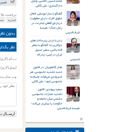
محمدحسین آقاسی، وکیل
شیرزا
دادگستری/ علی کلائی
گفتگو با سارا یوسفی، فعال
برچسب ها:
حقوق افراد دارای معلولیت
حیدریه
سبز
درباره‌ی قطعی اینترنت در
زمان جنگ/ نفیسه
بدون نظر
شرف‌الدینی
زدن یا نزدن زیرساخت‌های
دوکاربرده؛ گفتگو با جعفر
نظر بگذار
قنادباشی، سفیر اسبق
ایران در لیبی/ پدرام
تحسینی
نـــام (لازم)
طناز کلاهچیان: در قانون
ایمیل(لازم)
جدید تشدید جاسوسی، هر
شهروندی می‌تواند متهم به
وب سایــت
جاسوسی شود/ علی کلائی
سعید پیوندی: قانون
تشدید مجازات جاسوسی،
دشمنی میان جامعه و
حکومت را بیش‌تر می‌کند/
نفیسه شرف‌الدینی
نامه های وارده