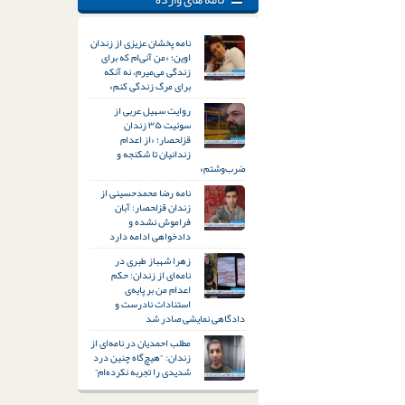
نامه پخشان عزیزی از زندان
اوین؛ «من آنی‌ام که برای
زندگی می‌میرم، نه آنکه
برای مرگ زندگی کنم»
روایت سهیل عربی از
سوئیت ۳۵ زندان
قزلحصار؛ «از اعدام
زندانیان تا شکنجه و
ضرب‌وشتم»
نامه رضا محمدحسینی از
زندان قزلحصار: آبان
فراموش نشده و
دادخواهی ادامه دارد
زهرا شهباز طبری در
نامه‌ای از زندان: حکم
اعدام من بر پایه‌ی
استنادات نادرست و
دادگاهی نمایشی صادر شد
مطلب احمدیان در نامه‌ای از
زندان: “هیچ‌گاه چنین درد
شدیدی را تجربه نکرده‌ام”