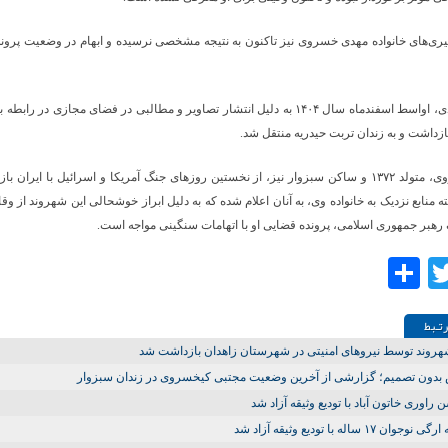
ری‌های خانواده مهدی خسروی نیز تاکنون به نتیجه مشخصی نرسیده و ابهام در وضعیت پروند
مرتضی مهدی، اواسط اسفندماه سال ۱۴۰۴ به دلیل انتشار تصاویر و مطالبی در فضای مجازی در ر
داشت و به زندان تربت حیدریه منتقل شد.
مهدی خسروی، متولد ۱۳۷۲ و ساکن سبزوار نیز، از نخستین روزهای جنگ آمریکا و اسرائیل با ایرا
 منابع نزدیک به خانواده وی، به آنان اعلام شده که به دلیل ابراز خوشحالی این شهروند از وقا
هبر جمهوری اسلامی، پرونده قضایی او با اتهامات سنگینی مواجه است.
Share
Twitter
Facebo
تـبط
روند توسط نیروهای امنیتی در شهرستان زاهدان بازداشت شد
بدون تصمیم؛ گزارشی از آخرین وضعیت مجتبی کیخسروی در زندان سبزوار
راوری خاتون آباد با تودیع وثیقه آزاد شد
وجوان ۱۷ ساله با تودیع وثیقه آزاد شد