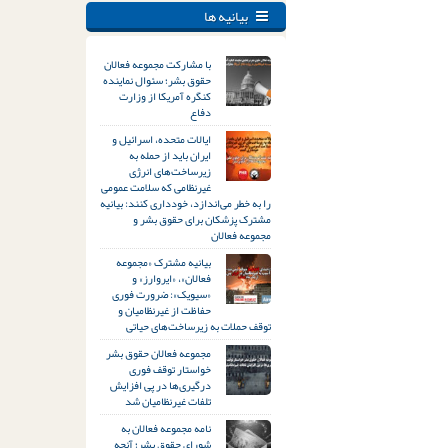
بیانیه ها
با مشارکت مجموعه فعالان
حقوق بشر؛ سئوال نماینده
کنگره آمریکا از وزارت
دفاع
ایالات متحده، اسرائیل و
ایران باید از حمله به
زیرساخت‌های انرژی
غیرنظامی که سلامت عمومی
را به خطر می‌اندازد، خودداری کنند: بیانیه
مشترک پزشکان برای حقوق بشر و
مجموعه فعالان
بیانیه مشترک «مجموعه
فعالان»، «ایروارز» و
«سیویک»: ضرورت فوری
حفاظت از غیرنظامیان و
توقف حملات به زیرساخت‌های حیاتی
مجموعه فعالان حقوق بشر
خواستار توقف فوری
درگیری‌ها در پی افزایش
تلفات غیرنظامیان شد
نامه مجموعه فعالان به
شورای حقوق بشر؛ آنچه