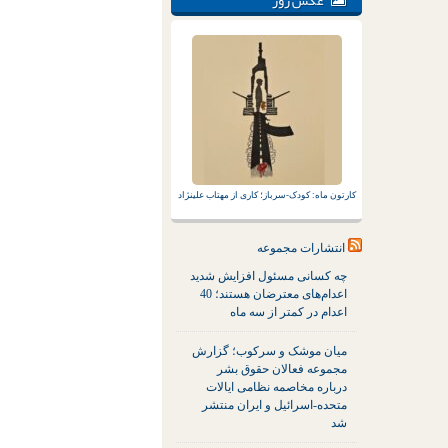
عکس روز
کارتون ماه: کودک-سرباز؛ کاری از مهتاب علینژاد
انتشارات مجموعه
چه کسانی مسئول افزایش شدید
اعدام‌های معترضان هستند؛ 40
اعدام در کمتر از سه ماه
میان موشک و سرکوب؛ گزارش
مجموعه فعالان حقوق بشر
درباره مخاصمه نظامی ایالات
متحده-اسرائیل و ایران منتشر
شد