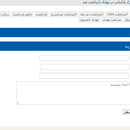
د پایانیانی در مهاباد بازداشت شد
اعتراضات 1404
اعتراضات دی ماه
اعتراضات سراسری
بازداشت‌
تداوم بازداشت
زندان ت
وار
مرتضی مهدی
مهدی خسروی
ید