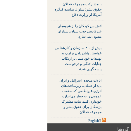
با مشارکت مجموعه فعالان
حقوق بشر؛ سئوال نماینده کنگره
آمریکا از وزارت دفاع
آتش‌بس کودکان را از شیوه‌های
غیرقانونی جذب سپاه پاسداران
مصون نمی‌سازد
بیش از ۲۰۰ سازمان و کارشناس
خواستار پایان دادن ترامپ به
تهدیدات خود مبنی بر ارتکاب
جنایات جنگی و درخواست
پاسخگویی شدند
ایالات متحده، اسرائیل و ایران
باید از حمله به زیرساخت‌های
انرژی غیرنظامی که سلامت
عمومی را به خطر می‌اندازد،
خودداری کنند: بیانیه مشترک
پزشکان برای حقوق بشر و
مجموعه فعالان
 گروهها