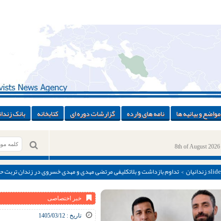
مواضع و بیانیه ها
نامه های وارده
گزارشات دوره ای
کتابخانه
بانک زندان
8th of August 2026
slide
,
زندانیان
> تداوم بازداشت و بلاتکلیفی مرتضی مهدی و مهدی خسروی در زندان تربت ح
خبر اختصاصی
تاریخ : 1405/03/12