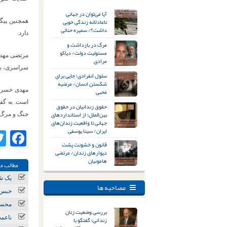
آیا می‌توان در جهانی
ناعادلانه زندگی خوبی
همچنین پیگی
داشت؟/ سمیره حنائی
دارد.
مرگ در بازداشت و
مسئولیت دولت/ دیاکو
مرادی
سراسری، باز
سلول انفرادی؛ جایی برای
شکستن انسان/ مرضیه
محبی
است. به گفته
حقوق زندانیان در حقوق
بین‌الملل؛ از استانداردهای
جنگ و مرگ ر
جهانی تا واقعیت زندان‌های
ایران/ سینا یوسفی
ok
قانون و خشونت پشت
دیوارهای زندان/ مرتضی
هامونیان
مطالب مر
یک شه
مصاحبه ها
حبس 
محسن 
بررسی وضعیت زنان
ناعمه ارگی ن
زندانی؛ گفتگو با