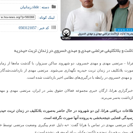
دسته :
slide
,
زندانیان
لینک کوتاه :
کد خبر : 0503121057
داشت و بلاتکلیفی مرتضی مهدی و مهدی خسروی در زندان تربت حیدریه
رانا – مرتضی مهدی و مهدی خسروی، دو شهروند ساکن سبزوار، با گذشت ماه‌ها از زمان
صورت بلاتکلیف در زندان تربت حیدریه نگهداری می‌شوند. مرتضی مهدی از بازداشت‌شدگان
برگزاری هرانا، ارگان خبری مجموعه فعالان حقوق بشر در ایران، مرتضی مهدی و م
ازداشت به‌سر می‌برند.
اعات دریافتی هرانا، این دو شهروند در حال حاضر به‌صورت بلاتکلیف در زندان تربت حیدر
سیدگی قضایی نتیجه‌بخشی به پرونده آنها صورت نگرفته است.
گان مرتضی مهدی در تماس با هرانا گفت: «به دلیل عدم پیگیری وضعیت مرتضی توسط خانو
 موثر برخوردار نبوده و تاکنون وکیلی برای او معرفی نشده است.»