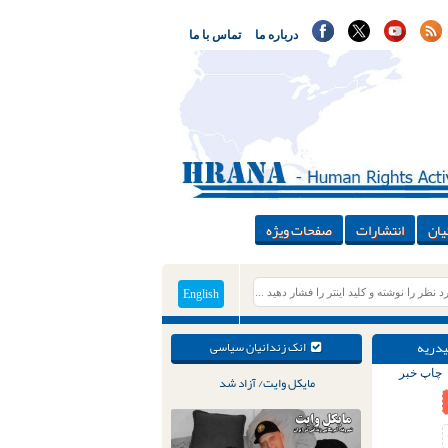
درباره ما
تماس با ما
یان
انتشارات
صفحات ویژه
English
یدریه
انک زندانیان سیاسی
چاپ خبر
مایکل وایت/ آزاد شد