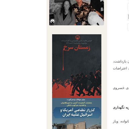
 بازداشت،
 اعتراضات
هدی خسروی
یه نگهداری
اده، ویاز