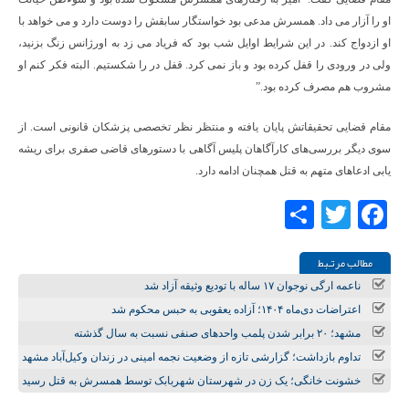
او را آزار می داد. همسرش مدعی بود خواستگار سابقش را دوست دارد و می خواهد با
او ازدواج کند. در این شرایط اوایل شب بود که فریاد می زد به اورژانس زنگ بزنید،
ولی در ورودی را قفل کرده بود و باز نمی کرد. قفل در را شکستیم. البته فکر کنم او
مشروب هم مصرف کرده بود.”
مقام قضایی تحقیقاتش پایان یافته و منتظر نظر تخصصی پزشکان قانونی است. از
سوی دیگر بررسی‌های کارآگاهان پلیس آگاهی با دستورهای قاضی صفری برای ریشه
یابی ادعاهای متهم به قتل همچنان ادامه دارد.
Share
Twitter
Facebook
مطالب مرتـبط
ناعمه ارگی نوجوان ۱۷ ساله با تودیع وثیقه آزاد شد
اعتراضات دی‌ماه ۱۴۰۴؛ آزاده یعقوبی به حبس محکوم شد
مشهد؛ ۲۰ برابر شدن پلمب واحدهای صنفی نسبت به سال گذشته
تداوم بازداشت؛ گزارشی تازه از وضعیت نجمه امینی در زندان وکیل‌آباد مشهد
خشونت خانگی؛ یک زن در شهرستان شهربابک توسط همسرش به قتل رسید