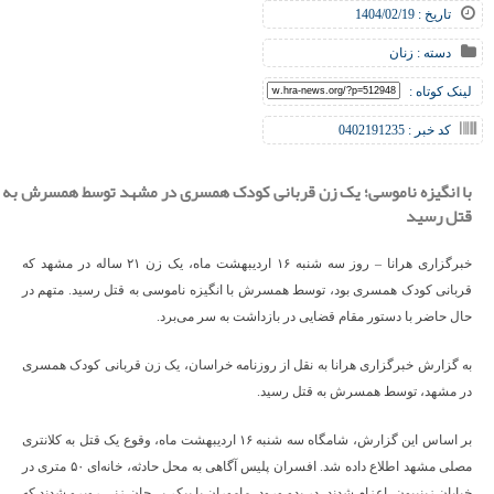
تاریخ : 1404/02/19
دسته :
زنان
لینک کوتاه :
کد خبر : 0402191235
با انگیزه ناموسی؛ یک زن قربانی کودک همسری در مشهد توسط همسرش به
قتل رسید
خبرگزاری هرانا – روز سه شنبه ۱۶ اردیبهشت ماه، یک زن ۲۱ ساله در مشهد که
قربانی کودک همسری بود، توسط همسرش با انگیزه‌ ناموسی به قتل رسید. متهم در
حال حاضر با دستور مقام قضایی در بازداشت به سر می‌برد.
به گزارش خبرگزاری هرانا به نقل از روزنامه خراسان، یک زن قربانی کودک همسری
در مشهد، توسط همسرش به قتل رسید.
بر اساس این گزارش، شامگاه سه شنبه ۱۶ اردیبهشت ماه، وقوع یک قتل به کلانتری
مصلی مشهد اطلاع داده شد. افسران پلیس آگاهی به محل حادثه، خانه‌ای ۵۰ متری در
خیابان زینبیون، اعزام شدند. در بدو ورود، ماموران با پیکر بی‌جان زنی روبرو شدند که