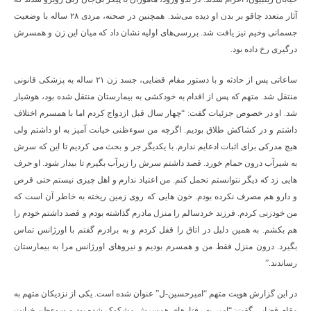
آثار متعدد چاقو بر بدن او دیده می‌شد. همچنین در صحنه، مردی ۲۸ ساله با وضعیت
جسمانی وخیم نیز یافت شد. بررسی‌های اولیه نشان داد که میان این زن و همسرش
درگیری رخ داده بود.
ساعاتی پس از حادثه و با دستور مقام قضایی، جسد زن ۲۱ ساله به پزشکی قانونی
منتقل شد. متهم که پس از اقدام به خودکشی به بیمارستان منتقل شده بود، هوشیار
شد. او در خصوص جزئیات گفت: “چهار سال قبل ازدواج کردم اما با همسرم اختلاف
داشتم و در کشاکش طلاق بودیم. اگرچه من سوءظنی خیانت آمیز به او داشتم ولی
هیچ مدرکی برای اثبات ادعایم ندارم. با یکدیگر جر و بحث می کردیم تا این که سرش
به شیرآب درون حمام خورد. قصد داشتم سرش را زیرآب بگیرم تا بیدار شود. او حرف
هایی زد که دیگر نتوانستم تحمل کنم. من اعتیاد ندارم و اهل چیزی نیستم حتی قرص
و دارو هم مصرف نکرده بودم. خون هایی که روی زمین ریخته به خاطر آن است که
من خودزنی کردم. فرزند خردسالم را منزل مادرم گذاشته بودم و قصد داشتم خودم را
هم بکشم. به همین دلیل در اتاق را قفل کردم و به برادرم گفتم با اورژانس تماس
بگیرد. درون منزل فقط من و همسرم بودیم و نیروهای اورژانس مرا به بیمارستان
رساندند.”
در این گزارش هویت متهم “امیرحسین-ل” عنوان شده است. یکی از نزدیکان متهم به
مقام قضایی گفت: “امیر به رفتارهای همسرش مشکوک شده بود و سوءظن خیانت