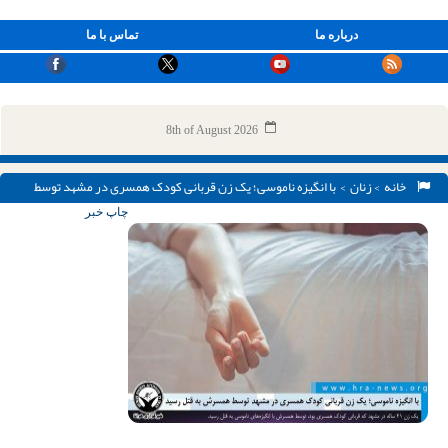
درباره ما
تماس با ما
8th of August 2026
خانه
>
زنان
> با انگیزه ناموسی؛ یک زن قربانی کودک همسری در مشهد توسط
همسرش به قتل رسید
چاپ خبر