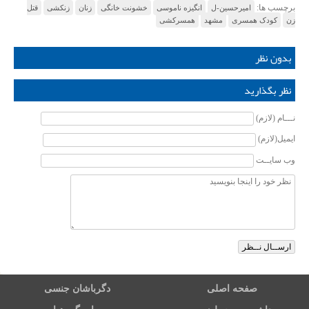
برچسب ها:
امیرحسین-ل
انگیزه ناموسی
خشونت خانگی
زنان
زنکشی
قتل
زن
کودک همسری
مشهد
همسرکشی
بدون نظر
نظر بگذارید
نـــام (لازم)
ایمیل(لازم)
وب سایــت
صفحه اصلی
دگرباشان جنسی