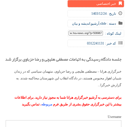
خبر اختصاصی
تاریخ : 1403/12/24
دسته :
slide
,
آرشیو
,
اندیشه و بیان
لینک کوتاه :
کد خبر : 0312241131
جلسه دادگاه رسیدگی به اتهامات مصطفی هلیچی و رضا حزباوی برگزار شد
خبرگزاری هرانا – مصطفی هلیچی و رضا حزباوی، متهمان سیاسی که در زندان
شیبان اهواز محبوس هستند، در دادگاه انقلاب این شهرستان محاکمه شدند. به
گزارش خبرگزا...
برای دسترسی به آرشیو خبرگزاری هرانا شما به مجوز نیاز دارید. برای اطلاعات
بیشتر با این خبرگزاری حقوق بشری از طریق فرم
مربوطه
، تماس بگیرید
Username