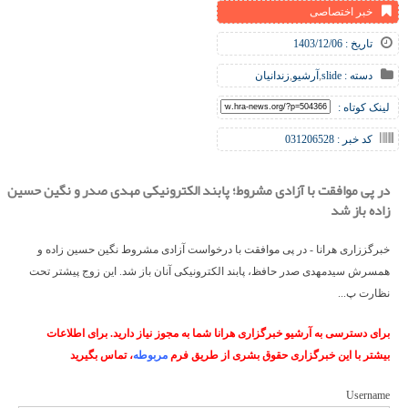
خبر اختصاصی
تاریخ : 1403/12/06
دسته :
slide
,
آرشیو
,
زندانیان
لینک کوتاه :
کد خبر : 031206528
در پی موافقت با آزادی مشروط؛ پابند الکترونیکی مهدی صدر و نگین حسین
زاده باز شد
خبرگززاری هرانا - در پی موافقت با درخواست آزادی مشروط نگین حسین زاده و
همسرش سیدمهدی صدر حافظ، پابند الکترونیکی آنان باز شد. این زوج پیشتر تحت
نظارت پ...
برای دسترسی به آرشیو خبرگزاری هرانا شما به مجوز نیاز دارید. برای اطلاعات
بیشتر با این خبرگزاری حقوق بشری از طریق فرم
مربوطه
، تماس بگیرید
Username