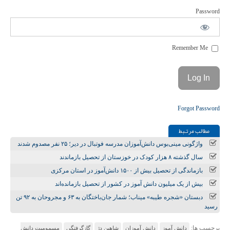
Password
Remember Me
Forgot Password
مطالب مرتـبط
واژگونی مینی‌بوس دانش‌آموزان مدرسه فوتبال در دیر؛ ۲۵ نفر مصدوم شدند
سال گذشته ۸ هزار کودک در خوزستان از تحصیل بازماندند
بازماندگی از تحصیل بیش از ۱۵۰۰ دانش‌آموز در استان مرکزی
بیش از یک میلیون دانش آموز در کشور از تحصیل بازمانده‌اند
دبستان «شجره طیبه» میناب؛ شمار جان‌باختگان به ۶۳ و مجروحان به ۹۲ تن
رسید
برچسب ها:
دانش آموز
دانش آموزان
شاهین دژ
گازگرفتگی
مسمومیت دانش