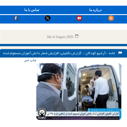
درباره ما
تماس با ما
6th of August 2026
خانه
>
آرشیو
,
کودکان
> گزارش تکمیلی؛ افزایش شمار دانش‌ آموزان مسموم شده
در شاهین دژ به ۶۵ تن
چاپ خبر