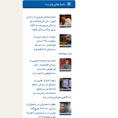
نامه های وارده
نامه پخشان عزیزی از زندان
اوین؛ «من آنی‌ام که برای
زندگی می‌میرم، نه آنکه
برای مرگ زندگی کنم»
روایت سهیل عربی از
سوئیت ۳۵ زندان
قزلحصار؛ «از اعدام
زندانیان تا شکنجه و
ضرب‌وشتم»
نامه رضا محمدحسینی از
زندان قزلحصار: آبان
فراموش نشده و
دادخواهی ادامه دارد
زهرا شهباز طبری در
نامه‌ای از زندان: حکم
اعدام من بر پایه‌ی
استنادات نادرست و
دادگاهی نمایشی صادر شد
مطلب احمدیان در نامه‌ای از
زندان: &#۸۲۲۰;هیچ‌گاه
چنین درد شدیدی را تجربه
نکرده‌ام&#۸۲۲۱;