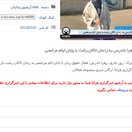
دسته :
slide
,
آرشیو
,
زندانیان
لینک کوتاه :
کد خبر : 031103535
را دادرس به زندان لاکان رشت با پایان ایام مرخصی
انا - روز جاری، زهرا دادرس، فعال حقوق زنان با پایان ایام مرخصی به زندان لاکان رشت با
اری هرانا، ارگان خبری مجموعه فعالان...
 به آرشیو خبرگزاری هرانا شما به مجوز نیاز دارید. برای اطلاعات بیشتر با این خبرگزاری 
م
مربوطه
، تماس بگیرید