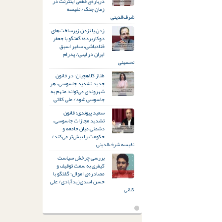
درباره‌ی قطعی اینترنت در
زمان جنگ/ نفیسه
شرف‌الدینی
زدن یا نزدن زیرساخت‌های
دوکاربرده؛ گفتگو با جعفر
قنادباشی، سفیر اسبق
ایران در لیبی/ پدرام
تحسینی
طناز کلاهچیان: در قانون
جدید تشدید جاسوسی، هر
شهروندی می‌تواند متهم به
جاسوسی شود/ علی کلائی
سعید پیوندی: قانون
تشدید مجازات جاسوسی،
دشمنی میان جامعه و
حکومت را بیش‌تر می‌کند/
نفیسه شرف‌الدینی
بررسی چرخش سیاست
کیفری به سمت توقیف و
مصادره‌ی اموال؛ گفتگو با
حسن اسدی‌زیدآبادی/ علی
کلائی