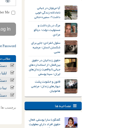
آیا می‌توان در جهانی
ناعادلانه زندگی خوبی
Remember Me
داشت؟/ سمیره حنائی
مرگ در بازداشت و
مسئولیت دولت/ دیاکو
مرادی
سلول انفرادی؛ جایی برای
ot Password
شکستن انسان/ مرضیه
محبی
مطالب مر
حقوق زندانیان در حقوق
بین‌الملل؛ از استانداردهای
دستکم ۱۴ تجمع اعتراض
جهانی تا واقعیت زندان‌های
ایران/ سینا یوسفی
ایلیا
قانون و خشونت پشت
دستکم ۱۱ تجمع اعتراض
دیوارهای زندان/ مرتضی
تینا 
هامونیان
دستکم ۶ تجمع اعتراض
مصاحبه ها
برچسب ها:
گفتگو با سارا یوسفی، فعال
حقوق افراد دارای معلولیت