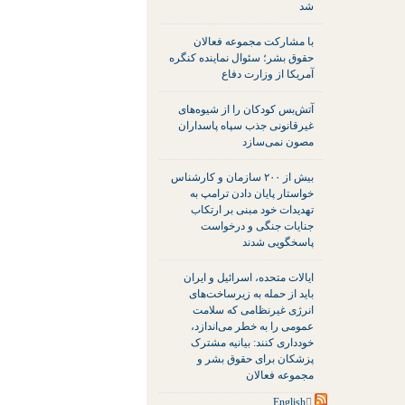
شد
با مشارکت مجموعه فعالان
حقوق بشر؛ سئوال نماینده کنگره
آمریکا از وزارت دفاع
آتش‌بس کودکان را از شیوه‌های
غیرقانونی جذب سپاه پاسداران
مصون نمی‌سازد
بیش از ۲۰۰ سازمان و کارشناس
خواستار پایان دادن ترامپ به
تهدیدات خود مبنی بر ارتکاب
جنایات جنگی و درخواست
پاسخگویی شدند
ایالات متحده، اسرائیل و ایران
باید از حمله به زیرساخت‌های
انرژی غیرنظامی که سلامت
عمومی را به خطر می‌اندازد،
خودداری کنند: بیانیه مشترک
پزشکان برای حقوق بشر و
مجموعه فعالان