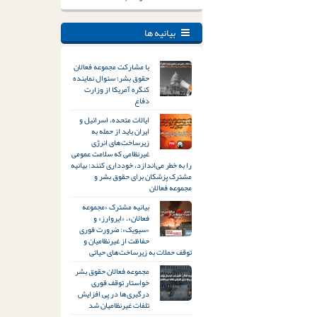
بیانیه ها
با مشارکت مجموعه فعالان
حقوق بشر؛ سئوال نماینده
کنگره آمریکا از وزارت
دفاع
ایالات متحده، اسرائیل و
ایران باید از حمله به
زیرساخت‌های انرژی
غیرنظامی که سلامت عمومی
را به خطر می‌اندازد، خودداری کنند: بیانیه
مشترک پزشکان برای حقوق بشر و
مجموعه فعالان
بیانیه مشترک «مجموعه
فعالان»، «ایروارز» و
«سیویک»: ضرورت فوری
حفاظت از غیرنظامیان و
توقف حملات به زیرساخت‌های حیاتی
مجموعه فعالان حقوق بشر
خواستار توقف فوری
درگیری‌ها در پی افزایش
تلفات غیرنظامیان شد