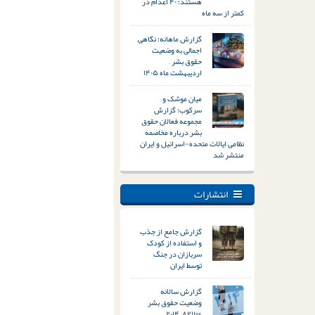
هستند؛ ۴۰ اعدام در
کمتر از سه ماه
گزارش ماهانه؛ نگاهی
اجمالی به وضعیت
حقوق بشر –
اردیبهشت ماه ۱۴۰۵
میان موشک و
سرکوب؛ گزارش
مجموعه فعالان حقوق
بشر درباره مخاصمه
نظامی ایالات متحده-اسرائیل و ایران
منتشر شد
انتشارات
گزارش جامع از جذب
و استفاده از کودک
سربازان در جنگ
توسط ایران
گزارش سالانه
وضعیت حقوق بشر
&#۸۲۱۱; ۲۰۱۴