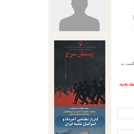
زگشت. به
حقوق بشری