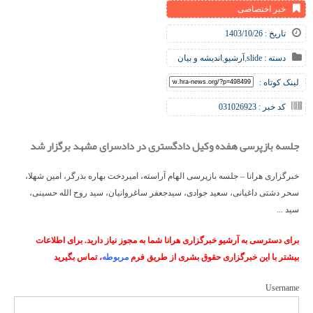
خبر اختصاصی
تاریخ : 1403/10/26
دسته :
slide
,
آرشیو
,
اندیشه و بیان
لینک کوتاه :
کد خبر : 031026923
جلسه بازپرسی هفده وکیل دادگستری در دادسرای مشهد برگزار شد
خبرگزاری هرانا – جلسه بازپرسی الهام آراسته، امیردخت بهاره بذرگر، امین شهلا،
سحر دشتی داغیانی، سعید جوادی، سیدجعفر ساغروانیان، سید روح الله حسینی،
سید ...
برای دسترسی به آرشیو خبرگزاری هرانا شما به مجوز نیاز دارید. برای اطلاعات
بیشتر با این خبرگزاری حقوق بشری از طریق فرم
مربوطه
، تماس بگیرید
Username