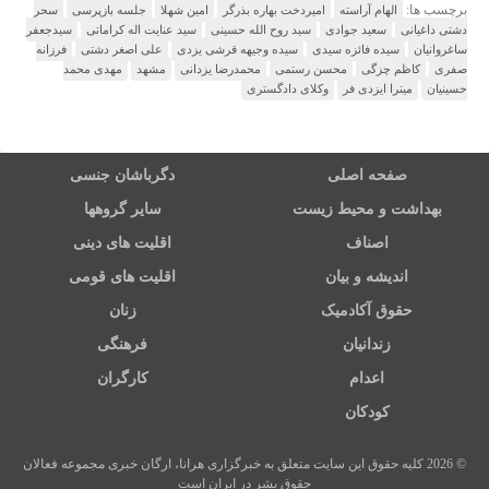
برچسب ها:
الهام آراسته
امیردخت بهاره بذرگر
امین شهلا
جلسه بازپرسی
سحر
دشتی داغیانی
سعید جوادی
سید روح الله حسینی
سید عنایت اله کراماتی
سیدجعفر
ساغروانیان
سیده فائزه سیدی
سیده وجیهه قرشی یزدی
علی اصغر دشتی
فرزانه
صفری
کاظم چزگی
محسن رستمی
محمدرضا یزدانی
مشهد
مهدی محمد
حسینیان
میترا ایزدی فر
وکلای دادگستری
صفحه اصلی
دگرباشان جنسی
بهداشت و محیط زیست
سایر گروهها
اصناف
اقلیت های دینی
اندیشه و بیان
اقلیت های قومی
حقوق آکادمیک
زنان
زندانیان
فرهنگی
اعدام
کارگران
کودکان
© 2026 کلیه حقوق این سایت متعلق به خبرگزاری هرانا، ارگان خبری مجموعه فعالان
حقوق بشر در ایران است