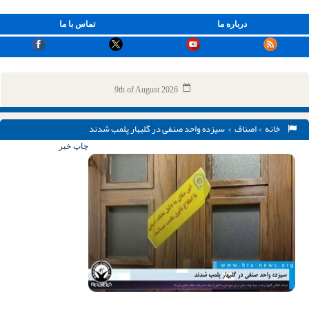
درباره ما
تماس با ما
9th of August 2026
خانه
>
اصناف
> سیزده واحد صنفی در گلبهار پلمب شدند
چاپ خبر