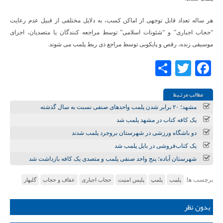
هر ساله تعداد قابل توجهی از اماکن کسب، به دلایل مختلفی از قبیل عدم رعایت
“حجاب اجباری” و “شئونات اسلامی” توسط مراجعه کنندگان یا متصدیان، اجرای
موسیقی زنده، رقص و پایکوبی توسط مراجع ذی ربط پلمب می شوند.
Share
Twitter
Facebook
مطالب مرتـبط
مشهد؛ ۲۰ برابر شدن پلمب واحدهای صنفی نسبت به سال گذشته
یک کافه کتاب در مشهد پلمب شد
دو باشگاه ورزشی در شهرستان بروجرد پلمب شدند
یک کتاب‌فروشی در بابل پلمب شد
شهرستان آباده؛ پنج واحد صنفی پلمب و متصدی یک کافه بازداشت شد
برچسب ها:
پلمب
پلمپ
پلیس امنیت
حجاب اجباری
عفاف و حجاب
گلبهار
بدون نظر