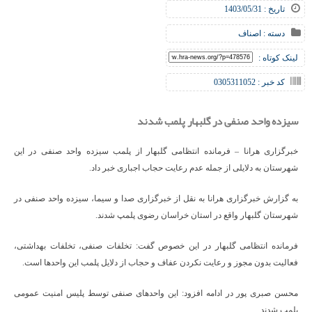
تاریخ : 1403/05/31
دسته :
اصناف
لینک کوتاه :
کد خبر : 0305311052
سیزده واحد صنفی در گلبهار پلمب شدند
خبرگزاری هرانا – فرمانده انتظامی گلبهار از پلمب سیزده واحد صنفی در این
شهرستان به دلایلی از جمله عدم رعایت حجاب اجباری خبر داد.
به گزارش خبرگزاری هرانا به نقل از خبرگزاری صدا و سیما، سیزده واحد صنفی در
شهرستان گلبهار واقع در استان خراسان رضوی پلمپ شدند.
فرمانده انتظامی گلبهار در این خصوص گفت: تخلفات صنفی، تخلفات بهداشتی،
فعالیت بدون مجوز و رعایت نکردن عفاف و حجاب از دلایل پلمب این واحد‌ها است.
محسن صبری پور در ادامه افزود: این واحدهای صنفی توسط پلیس امنیت عمومی
پلمب شدند.