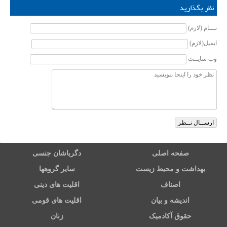
نظر بگذارید
نـــام (لازم)
ایمیل(لازم)
وب سایــت
صفحه اصلی
دگرباشان جنسی
بهداشت و محیط زیست
سایر گروهها
اصناف
اقلیت های دینی
اندیشه و بیان
اقلیت های قومی
حقوق آکادمیک
زنان