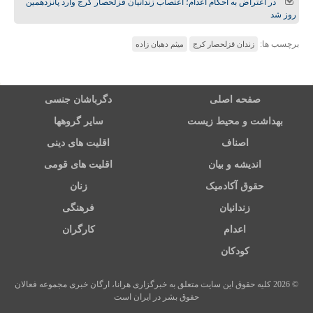
در اعتراض به احکام اعدام؛ اعتصاب زندانیان قزلحصار کرج وارد پانزدهمین
روز شد
برچسب ها:
زندان قزلحصار کرج
میثم دهبان زاده
صفحه اصلی
دگرباشان جنسی
بهداشت و محیط زیست
سایر گروهها
اصناف
اقلیت های دینی
اندیشه و بیان
اقلیت های قومی
حقوق آکادمیک
زنان
زندانیان
فرهنگی
اعدام
کارگران
کودکان
© 2026 کلیه حقوق این سایت متعلق به خبرگزاری هرانا، ارگان خبری مجموعه فعالان
حقوق بشر در ایران است