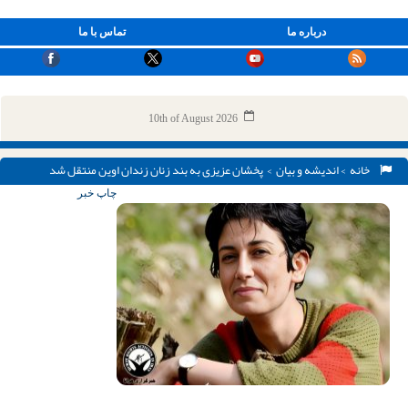
درباره ما
تماس با ما
10th of August 2026
خانه
>
اندیشه و بیان
> پخشان عزیزی به بند زنان زندان اوین منتقل شد
چاپ خبر