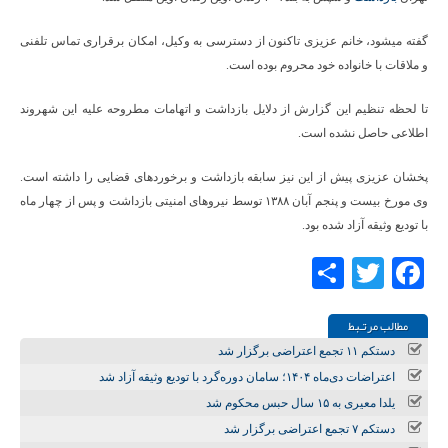
گفته میشود، خانم عزیزی تاکنون از دسترسی به وکیل، امکان برقراری تماس تلفنی
و ملاقات با خانواده خود محروم بوده است.
تا لحظه تنظیم این گزارش از دلایل بازداشت و اتهامات مطروحه علیه این شهروند
اطلاعی حاصل نشده است.
پخشان عزیزی پیش از این نیز سابقه بازداشت و برخوردهای قضایی را داشته است.
وی مورخ بیست و پنجم آبان‌ ۱۳۸۸ توسط نیروهای امنیتی بازداشت و پس از چهار ماه
با تودیع وثیقه آزاد شده بود.
Share
Twitter
Facebook
مطالب مرتـبط
دستکم ۱۱ تجمع اعتراضی برگزار شد
اعتراضات دی‌ماه ۱۴۰۴؛ سامان دوره‌گرد با تودیع وثیقه آزاد شد
یلدا معیری به ۱۵ سال حبس محکوم شد
دستکم ۷ تجمع اعتراضی برگزار شد