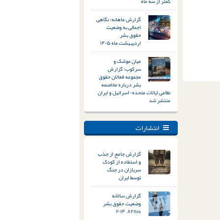
کمتر از سه ماه
گزارش ماهانه؛ نگاهی
اجمالی به وضعیت
حقوق بشر –
اردیبهشت ماه ۱۴۰۵
میان موشک و
سرکوب؛ گزارش
مجموعه فعالان حقوق
بشر درباره مخاصمه
نظامی ایالات متحده-اسرائیل و ایران
منتشر شد
انتشارات
گزارش جامع از جذب
و استفاده از کودک
سربازان در جنگ
توسط ایران
گزارش سالانه
وضعیت حقوق بشر
&#۸۲۱۱; ۲۰۱۴