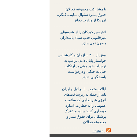
با مشارکت مجموعه فعالان
حقوق بشر؛ سئوال نماینده کنگره
آمریکا از وزارت دفاع
آتش‌بس کودکان را از شیوه‌های
غیرقانونی جذب سپاه پاسداران
مصون نمی‌سازد
بیش از ۲۰۰ سازمان و کارشناس
خواستار پایان دادن ترامپ به
تهدیدات خود مبنی بر ارتکاب
جنایات جنگی و درخواست
پاسخگویی شدند
ایالات متحده، اسرائیل و ایران
باید از حمله به زیرساخت‌های
انرژی غیرنظامی که سلامت
عمومی را به خطر می‌اندازد،
خودداری کنند: بیانیه مشترک
پزشکان برای حقوق بشر و
مجموعه فعالان