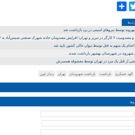
Share
Twitter
Facebo
تـبط
روند توسط نیروهای امنیتی در یزد بازداشت شد
 تبریز و تهران/ افزایش مصدومان حادثه شهرک صنعتی شمس‌آباد به ۲۶ تن
عدام یک متهم به قتل توسط دیوان عالی کشور تایید شد
هروند در شهرستان بهشهر بازداشت شدند
شی از قتل یک مرد در تهران توسط معشوقه همسرش
الهه عسکری
بازداشت
بازداشت شهروندان
تهران
زندان اوین
ید