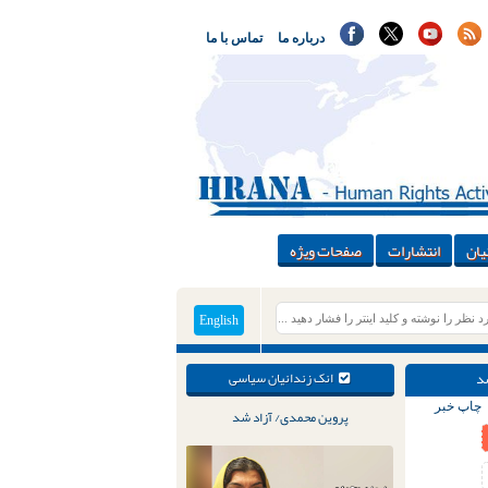
درباره ما
تماس با ما
یان
انتشارات
صفحات ویژه
English
شد
انک زندانیان سیاسی
چاپ خبر
پروین محمدی/ آزاد شد