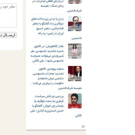
درباره‌ی قطعی اینترنت در
زمان جنگ/ نفیسه
شرف‌الدینی
زدن یا نزدن زیرساخت‌های
دوکاربرده؛ گفتگو با جعفر
قنادباشی، سفیر اسبق
ایران در لیبی/ پدرام
تحسینی
طناز کلاهچیان: در قانون
جدید تشدید جاسوسی، هر
شهروندی می‌تواند متهم به
جاسوسی شود/ علی کلائی
سعید پیوندی: قانون
تشدید مجازات جاسوسی،
دشمنی میان جامعه و
حکومت را بیش‌تر می‌کند/
نفیسه شرف‌الدینی
بررسی چرخش سیاست
کیفری به سمت توقیف و
مصادره‌ی اموال؛ گفتگو با
حسن اسدی‌زیدآبادی/ علی
کلائی