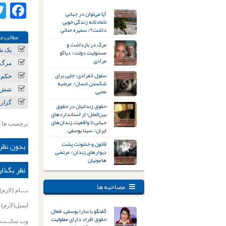
ok
آیا می‌توان در جهانی
ناعادلانه زندگی خوبی
داشت؟/ سمیره حنائی
مطالب مر
مرگ در بازداشت و
یک شه
مسئولیت دولت/ دیاکو
مرادی
مرگ و مصدومیت ۲ کارگر در
سلول انفرادی؛ جایی برای
حکم ا
شکستن انسان/ مرضیه
محبی
شش ش
گزار
حقوق زندانیان در حقوق
بین‌الملل؛ از استانداردهای
جهانی تا واقعیت زندان‌های
برچسب ها:
ایران/ سینا یوسفی
قانون و خشونت پشت
بدون نظر
دیوارهای زندان/ مرتضی
هامونیان
نظر بگذار
مصاحبه ها
نـــام (لازم)
ایمیل(لازم)
گفتگو با سارا یوسفی، فعال
حقوق افراد دارای معلولیت
وب سایــت