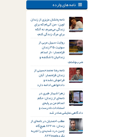
نامه های وارده
نامه پخشان عزیزی از زندان
اوین؛ «من آنی‌ام که برای
زندگی می‌میرم، نه آنکه
برای مرگ زندگی کنم»
روایت سهیل عربی از
سوئیت ۳۵ زندان
قزلحصار؛ «از اعدام
زندانیان تا شکنجه و
ضرب‌وشتم»
نامه رضا محمدحسینی از
زندان قزلحصار: آبان
فراموش نشده و
دادخواهی ادامه دارد
زهرا شهباز طبری در
نامه‌ای از زندان: حکم
اعدام من بر پایه‌ی
استنادات نادرست و
دادگاهی نمایشی صادر شد
مطلب احمدیان در نامه‌ای از
زندان: &#۸۲۲۰;هیچ‌گاه
چنین درد شدیدی را تجربه
نکرده‌ام&#۸۲۲۱;