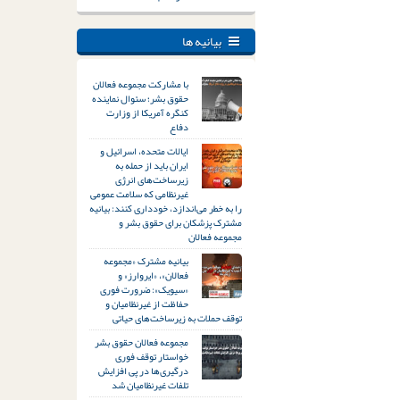
بیانیه ها
با مشارکت مجموعه فعالان
حقوق بشر؛ سئوال نماینده
کنگره آمریکا از وزارت
دفاع
ایالات متحده، اسرائیل و
ایران باید از حمله به
زیرساخت‌های انرژی
غیرنظامی که سلامت عمومی
را به خطر می‌اندازد، خودداری کنند: بیانیه
مشترک پزشکان برای حقوق بشر و
مجموعه فعالان
بیانیه مشترک «مجموعه
فعالان»، «ایروارز» و
«سیویک»: ضرورت فوری
حفاظت از غیرنظامیان و
توقف حملات به زیرساخت‌های حیاتی
مجموعه فعالان حقوق بشر
خواستار توقف فوری
درگیری‌ها در پی افزایش
تلفات غیرنظامیان شد