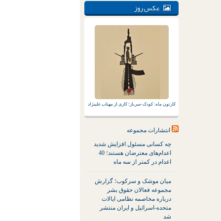
عکس روز
کارتون ماه: کودک-سرباز؛ کاری از مهتاب علینژاد
انتشارات مجموعه
چه کسانی مسئول افزایش شدید
اعدام‌های معترضان هستند؛ 40
اعدام در کمتر از سه ماه
میان موشک و سرکوب؛ گزارش
مجموعه فعالان حقوق بشر
درباره مخاصمه نظامی ایالات
متحده-اسرائیل و ایران منتشر
شد