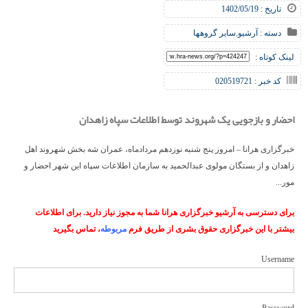
تاریخ : 1402/05/19
دسته :
آرشیو
,
سایر گروهها
لینک کوتاه :
کد خبر : 020519721
احضار و بازجویی یک شهروند توسط اطلاعات سپاه زاهدان
خبرگزاری هرانا – امروز پنج شنبه نوزدهم مردادماه، عمران شه بخش شهروند اهل
زاهدان و از بستگان مولوی عبدالحمید به سازمان اطلاعات سپاه این شهر احضار و
مور...
برای دسترسی به آرشیو خبرگزاری هرانا شما به مجوز نیاز دارید. برای اطلاعات
بیشتر با این خبرگزاری حقوق بشری از طریق فرم
مربوطه
، تماس بگیرید
Username