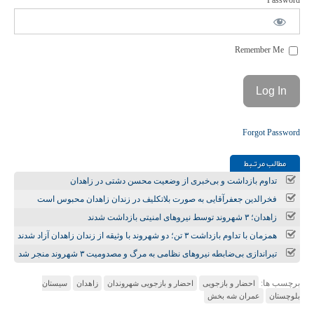
Password
Remember Me
Forgot Password
مطالب مرتـبط
تداوم بازداشت و بی‌خبری از وضعیت محسن دشتی در زاهدان
فخرالدین جعفرآقایی به صورت بلاتکلیف در زندان زاهدان محبوس است
زاهدان؛ ۳ شهروند توسط نیروهای امنیتی بازداشت شدند
همزمان با تداوم بازداشت ۳ تن؛ دو شهروند با وثیقه از زندان زاهدان آزاد شدند
تیراندازی بی‌ضابطه نیروهای نظامی به مرگ و مصدومیت ۳ شهروند منجر شد
برچسب ها:
احضار و بازجویی
احضار و بازجویی شهروندان
زاهدان
سیستان
بلوچستان
عمران شه بخش