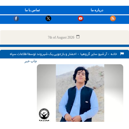
درباره ما
تماس با ما
7th of August 2026
خانه
>
آرشیو
,
سایر گروهها
> احضار و بازجویی یک شهروند توسط اطلاعات سپاه
زاهدان
چاپ خبر