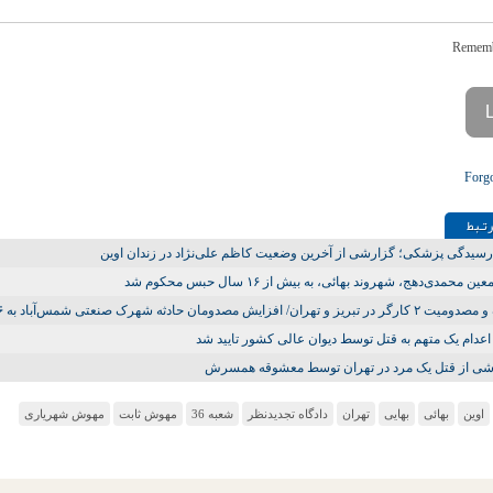
Forg
تـبط
سیدگی پزشکی؛ گزارشی از آخرین وضعیت کاظم علی‌نژاد در زندان اوین
ین محمدی‌دهج، شهروند بهائی، به بیش از ۱۶ سال حبس محکوم شد
 تبریز و تهران/ افزایش مصدومان حادثه شهرک صنعتی شمس‌آباد به ۲۶ تن
عدام یک متهم به قتل توسط دیوان عالی کشور تایید شد
شی از قتل یک مرد در تهران توسط معشوقه همسرش
اوین
بهائی
بهایی
تهران
دادگاه تجدیدنظر
شعبه 36
مهوش ثابت
مهوش شهریاری