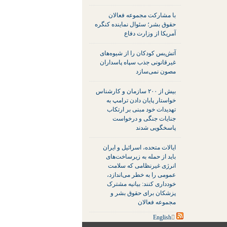
با مشارکت مجموعه فعالان
حقوق بشر؛ سئوال نماینده کنگره
آمریکا از وزارت دفاع
آتش‌بس کودکان را از شیوه‌های
غیرقانونی جذب سپاه پاسداران
مصون نمی‌سازد
بیش از ۲۰۰ سازمان و کارشناس
خواستار پایان دادن ترامپ به
تهدیدات خود مبنی بر ارتکاب
جنایات جنگی و درخواست
پاسخگویی شدند
ایالات متحده، اسرائیل و ایران
باید از حمله به زیرساخت‌های
انرژی غیرنظامی که سلامت
عمومی را به خطر می‌اندازد،
خودداری کنند: بیانیه مشترک
پزشکان برای حقوق بشر و
مجموعه فعالان