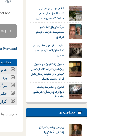
آیا می‌توان در جهانی
ناعادلانه زندگی خوبی
Remember Me
داشت؟/ سمیره حنائی
مرگ در بازداشت و
مسئولیت دولت/ دیاکو
مرادی
سلول انفرادی؛ جایی برای
ot Password
شکستن انسان/ مرضیه
محبی
مطالب مر
حقوق زندانیان در حقوق
بین‌الملل؛ از استانداردهای
عدم ر
جهانی تا واقعیت زندان‌های
ایران/ سینا یوسفی
یزد؛ مع
قانون و خشونت پشت
مرگ و مصدومیت ۲ کارگر در
دیوارهای زندان/ مرتضی
حکم ا
هامونیان
گزار
مصاحبه ها
برچسب ها:
بررسی وضعیت زنان
زندانی؛ گفتگو با