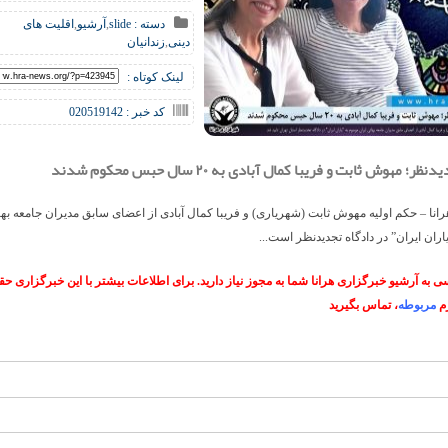
دسته :
slide
,
آرشیو
,
اقلیت های
دینی
,
زندانیان
لینک کوتاه :
کد خبر : 020519142
ر؛ مهوش ثابت و فریبا کمال آبادی به ۲۰ سال حبس محکوم شدند
انا – حکم اولیه مهوش ثابت (شهریاری) و فریبا کمال آبادی از اعضای سابق مدیران جامعه بها
اران ایران” در دادگاه تجدیدنظر است...
 به آرشیو خبرگزاری هرانا شما به مجوز نیاز دارید. برای اطلاعات بیشتر با این خبرگزاری 
م
مربوطه
، تماس بگیرید