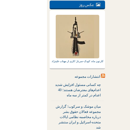
عکس روز
کارتون ماه: کودک-سرباز؛ کاری از مهتاب علینژاد
انتشارات مجموعه
چه کسانی مسئول افزایش شدید
اعدام‌های معترضان هستند؛ 40
اعدام در کمتر از سه ماه
میان موشک و سرکوب؛ گزارش
مجموعه فعالان حقوق بشر
درباره مخاصمه نظامی ایالات
متحده-اسرائیل و ایران منتشر
شد