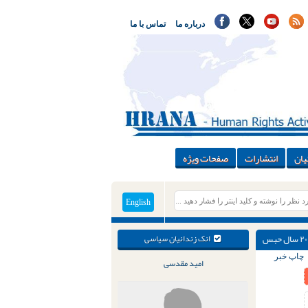
درباره ما
تماس با ما
یان
انتشارات
صفحات ویژه
English
> دادگاه تجدیدنظر؛ مهوش ثابت و فریبا کمال آبادی به ۲۰ سال حبس
انک زندانیان سیاسی
چاپ خبر
امید مقدسی