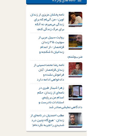
نامه پخشان عزیزی از زندان
اوین؛ «من آنی‌ام که برای
زندگی می‌میرم، نه آنکه
برای مرگ زندگی کنم»
روایت سهیل عربی از
سوئیت ۳۵ زندان
قزلحصار؛ «از اعدام
زندانیان تا شکنجه و
ضرب‌وشتم»
نامه رضا محمدحسینی از
زندان قزلحصار: آبان
فراموش نشده و
دادخواهی ادامه دارد
زهرا شهباز طبری در
نامه‌ای از زندان: حکم
اعدام من بر پایه‌ی
استنادات نادرست و
دادگاهی نمایشی صادر شد
مطلب احمدیان در نامه‌ای از
زندان: “هیچ‌گاه چنین درد
شدیدی را تجربه نکرده‌ام”