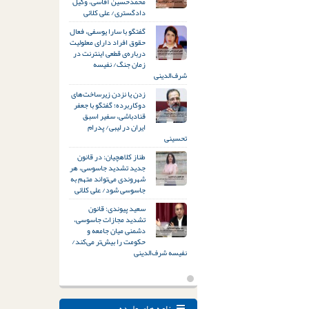
محمدحسین آقاسی، وکیل
دادگستری/ علی کلائی
گفتگو با سارا یوسفی، فعال
حقوق افراد دارای معلولیت
درباره‌ی قطعی اینترنت در
زمان جنگ/ نفیسه
شرف‌الدینی
زدن یا نزدن زیرساخت‌های
دوکاربرده؛ گفتگو با جعفر
قنادباشی، سفیر اسبق
ایران در لیبی/ پدرام
تحسینی
طناز کلاهچیان: در قانون
جدید تشدید جاسوسی، هر
شهروندی می‌تواند متهم به
جاسوسی شود/ علی کلائی
سعید پیوندی: قانون
تشدید مجازات جاسوسی،
دشمنی میان جامعه و
حکومت را بیش‌تر می‌کند/
نفیسه شرف‌الدینی
نامه های وارده