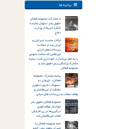
بیانیه ها
با مشارکت مجموعه فعالان
حقوق بشر؛ سئوال نماینده
کنگره آمریکا از وزارت
دفاع
ایالات متحده، اسرائیل و
ایران باید از حمله به
زیرساخت‌های انرژی
غیرنظامی که سلامت عمومی
را به خطر می‌اندازد، خودداری کنند: بیانیه
مشترک پزشکان برای حقوق بشر و
مجموعه فعالان
بیانیه مشترک «مجموعه
فعالان»، «ایروارز» و
«سیویک»: ضرورت فوری
حفاظت از غیرنظامیان و
توقف حملات به زیرساخت‌های حیاتی
مجموعه فعالان حقوق بشر
خواستار توقف فوری
درگیری‌ها در پی افزایش
تلفات غیرنظامیان شد
نامه مجموعه فعالان به
شورای حقوق بشر؛ آنچه