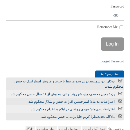
Password
Remember Me
Forgot Password
مطالب مرتـبط
بوکان؛ دو شهروند در پرونده مرتبط با خرید و فروش استارلینک به حبس
محکوم شدند
یزد؛ معین محمدی‌دهج، شهروند بهائی، به بیش از ۱۶ سال حبس محکوم شد
اعتراضات دی‌ماه؛ امیرحسین افرا به حبس و شلاق محکوم شد
اعتراضات دی‌ماه؛ مهدی روشنی در ایلام به اعدام محکوم شد
دادگاه تجدیدنظر؛ کریم جلیل‌زاده به حبس محکوم شد
برچسب ها:
انوش آوان آودیان
انوشاوان آودیان
ایمان سلیمانی
دادگاه