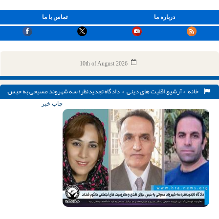
درباره ما
تماس با ما
10th of August 2026
خانه
>
آرشیو
,
اقلیت های دینی
> دادگاه تجدیدنظر؛ سه شهروند مسیحی به حبس،
جزای نقدی و محرومیت های اجتماعی محکوم شدند
چاپ خبر